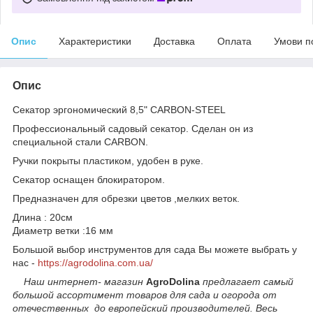
Опис
Характеристики
Доставка
Оплата
Умови п
Опис
Секатор эргономический 8,5" CARBON-STEEL
Профессиональный садовый секатор. Сделан он из
специальной стали CARBON.
Ручки покрыты пластиком, удобен в руке.
Секатор оснащен блокиратором.
Предназначен для обрезки цветов ,мелких веток.
Длина : 20см
Диаметр ветки :16 мм
Большой выбор инструментов для сада Вы можете выбрать у
нас -
https://agrodolina.com.ua/
Наш интернет- магазин
AgroDolina
предлагает самый
большой ассортимент товаров для сада и огорода от
отечественных до европейский производителей. Весь