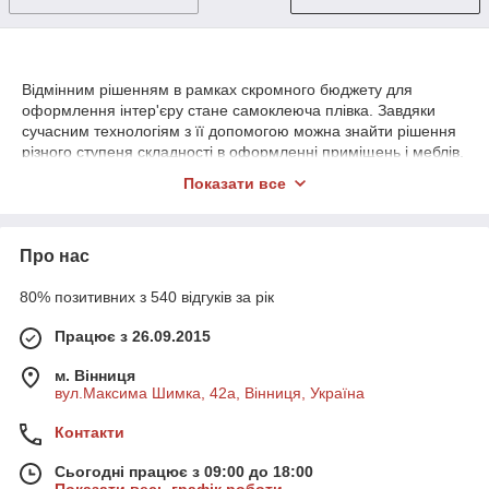
Відмінним рішенням в рамках скромного бюджету для
оформлення інтер'єру стане самоклеюча плівка. Завдяки
сучасним технологіям з її допомогою можна знайти рішення
різного ступеня складності в оформленні приміщень і меблів.
Класифікація
Показати все
На сайті інтернет-магазину «AgroDolina» дана продукція
надана в великому асортименті. Для спрощення процесу
Про нас
придбання цього товару, плівки поділяють згідно з основними
ознаками:
80% позитивних з 540 відгуків за рік
· Призначення. Область використання поширюється по всіх
поверхонь приміщення і предметів інтер'єру.
Працює з 26.09.2015
· Матеріал основи – комбіновані синтетичні сполуки
м. Вінниця
(поліестер, пропілен).
вул.Максима Шимка, 42а, Вінниця, Україна
· Тип поверхні – глянцева, матова, дзеркальна.
Контакти
· Дизайнерські можливості. Різноманітність колірної гами і
типів структур (дерево, велюр, камінь) дозволяє підібрати
Сьогодні працює з 09:00 до 18:00
максимально відповідний варіант плівки для конкретної мети.