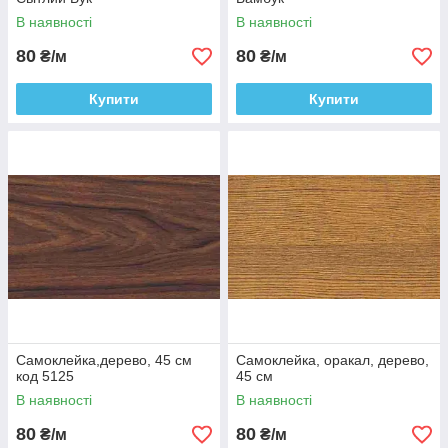
В наявності
В наявності
80
80
₴/м
₴/м
Купити
Купити
Самоклейка,дерево, 45 см
Самоклейка, оракал, дерево,
код 5125
45 см
В наявності
В наявності
80
80
₴/м
₴/м