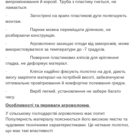
випромінювання й корозії. Труба з пластику гнеться, не
ламається.
· Загострені на краях пластикові дуги полегшують
монтаж.
· Парник можна переміщати ділянкою, не
розбираючи конструкцію.
· Агроволокно захищає плоди від заморозків, може
використовуватися за температури до -7 градусів.
· Поверхня пластикових кліпсів для кріплення
гладка, не деформує матеріал.
· Кліпси надійно фіксують полотно на дузі, дають
змогу закріпити матеріал на потрібній висоті, забезпечуючи
оптимальне провітрювання й комфортне поливання грядок.
· Виріб легкий, установлення не забере багато
часу.
Особливості та переваги агроволокна
У сільському господарстві агроволокно має попит.
Популярність матеріалу пояснюється його високою якістю та
чудовими технічними характеристиками. Це неткане полотно,
що має такі властивості: