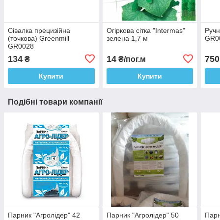
Сівалка прецизійна
Огіркова сітка "Intermas"
Ручн
(точкова) Greenmill
зелена 1,7 м
GR0
GR0028
134
14
750
₴
₴/пог.м
Купити
Купити
Подібні товари компанії
Парник "Агролідер" 42
Парник "Агролідер" 50
Парн