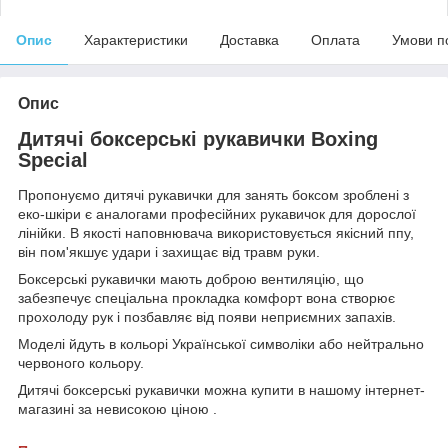
Опис
Характеристики
Доставка
Оплата
Умови п
Опис
Дитячі боксерські рукавички Boxing
Special
Пропонуємо дитячі рукавички для занять боксом зроблені з
еко-шкіри є аналогами професійних рукавичок для дорослої
лінійки. В якості наповнювача використовується якісний ппу,
він пом'якшує удари і захищає від травм руки.
Боксерські рукавички мають доброю вентиляцію, що
забезпечує спеціальна прокладка комфорт вона створює
прохолоду рук і позбавляє від появи неприємних запахів.
Моделі йдуть в кольорі Української символіки або нейтрально
червоного кольору.
Дитячі боксерські рукавички можна купити в нашому інтернет-
магазині за невисокою ціною .