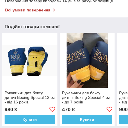
Повернення товару впродовж 14 днів за рахунок покупця
Всі умови повернення
Подібні товари компанії
Рукавички для боксу
Рукавички для боксу
Рука
дитячі Boxing Special 12 oz
дитячі Boxing Special 4 oz
дитя
- від 16 років.
- до 7 років
- від
980
470
900
₴
₴
Купити
Купити