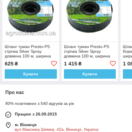
Шланг туман Presto-PS
Шланг туман Presto-PS
Шлан
стрічка Silver Spray
стрічка Silver Spray
Коре
довжина 100 м, ширина
довжина 100 м, ширина
шири
поливу 6 м, діаметр 32 мм
поливу 10 м, діаметр 45
мм
625
1 415
1 0
₴
₴
мм
Купити
Купити
Про нас
80% позитивних з 540 відгуків за рік
Працює з 26.09.2015
м. Вінниця
вул.Максима Шимка, 42а, Вінниця, Україна