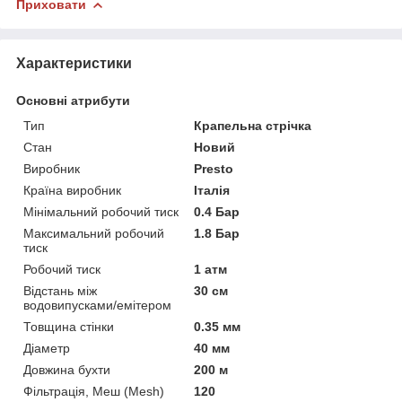
Приховати
Характеристики
Основні атрибути
Тип
Крапельна стрічка
Стан
Новий
Виробник
Presto
Країна виробник
Італія
Мінімальний робочий тиск
0.4 Бар
Максимальний робочий
1.8 Бар
тиск
Робочий тиск
1 атм
Відстань між
30 см
водовипусками/емітером
Товщина стінки
0.35 мм
Діаметр
40 мм
Довжина бухти
200 м
Фільтрація, Меш (Mesh)
120