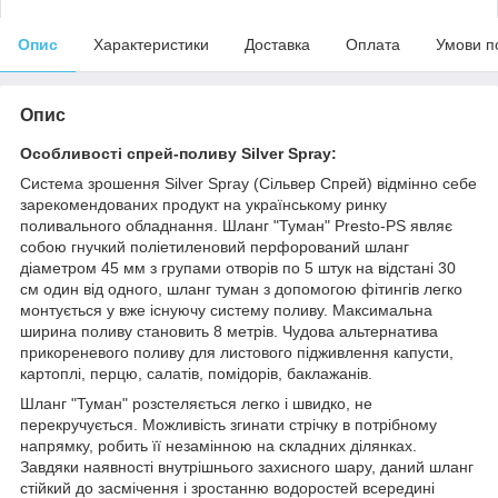
Опис
Характеристики
Доставка
Оплата
Умови п
Опис
Особливості спрей-поливу Silver Spray:
Система зрошення Silver Spray (Сільвер Спрей) відмінно себе
зарекомендованих продукт на українському ринку
поливального обладнання. Шланг "Туман" Presto-PS являє
собою гнучкий поліетиленовий перфорований шланг
діаметром 45 мм з групами отворів по 5 штук на відстані 30
см один від одного, шланг туман з допомогою фітингів легко
монтується у вже існуючу систему поливу. Максимальна
ширина поливу становить 8 метрів. Чудова альтернатива
прикореневого поливу для листового підживлення капусти,
картоплі, перцю, салатів, помідорів, баклажанів.
Шланг "Туман" розстеляється легко і швидко, не
перекручується. Можливість згинати стрічку в потрібному
напрямку, робить її незамінною на складних ділянках.
Завдяки наявності внутрішнього захисного шару, даний шланг
стійкий до засмічення і зростанню водоростей всередині