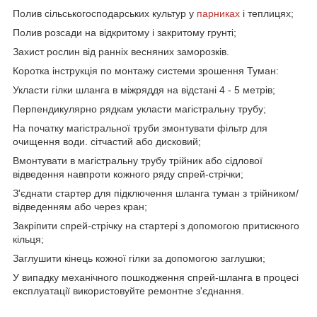
Полив сільськогосподарських культур у
парниках
і теплицях;
Полив розсади на відкритому і закритому грунті;
Захист рослин від ранніх весняних заморозків.
Коротка інструкція по монтажу системи зрошення Туман:
Укласти гілки шланга в міжряддя на відстані 4 - 5 метрів;
Перпендикулярно рядкам укласти магістральну трубу;
На початку магістральної труби змонтувати фільтр для
очищення води. сітчастий або дисковий;
Вмонтувати в магістральну трубу трійник або сідлової
відведення навпроти кожного ряду спрей-стрічки;
З'єднати стартер для підключення шланга туман з трійником/
відведенням або через кран;
Закріпити спрей-стрічку на стартері з допомогою притискного
кільця;
Заглушити кінець кожної гілки за допомогою заглушки;
У випадку механічного пошкодження спрей-шланга в процесі
експлуатації використовуйте ремонтне з'єднання.