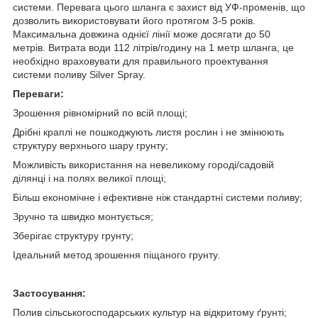
системи. Перевага цього шланга є захист від УФ-променів, що
дозволить використовувати його протягом 3-5 років.
Максимальна довжина однієї лінії може досягати до 50
метрів. Витрата води 112 літрів/годину на 1 метр шланга, це
необхідно враховувати для правильного проектування
системи поливу Silver Spray.
Переваги:
Зрошення рівномірний по всій площі;
Дрібні краплі не пошкоджують листя рослин і не змінюють
структуру верхнього шару грунту;
Можливість використання на невеликому городі/садовій
ділянці і на полях великої площі;
Більш економічне і ефективне ніж стандартні системи поливу;
Зручно та швидко монтується;
Зберігає структуру грунту;
Ідеальний метод зрошення піщаного грунту.
Застосування:
Полив сільськогосподарських культур на відкритому ґрунті;