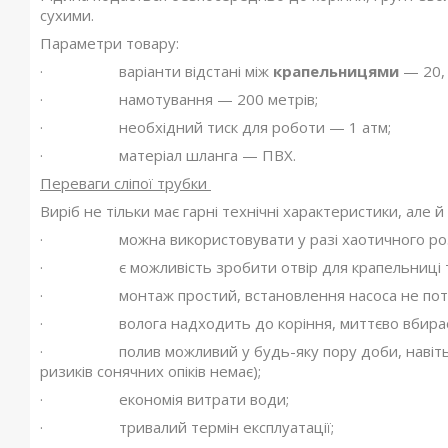
сухими.
Параметри товару:
· варіанти відстані між
крапельницями
— 20, 
· намотування — 200 метрів;
· необхідний тиск для роботи — 1 атм;
· матеріал шланга — ПВХ.
Переваги сліпої трубки
Виріб не тільки має гарні технічні характеристики, але й
· можна використовувати у разі хаотичного роз
· є можливість зробити отвір для крапельниці там
· монтаж простий, встановлення насоса не потр
· волога надходить до коріння, миттєво вбирає
· полив можливий у будь-яку пору доби, навіть у н
ризиків сонячних опіків немає);
· економія витрати води;
· тривалий термін експлуатації;