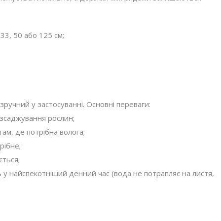
33, 50 або 125 см;
 зручний у застосуванні. Основні переваги:
саджування рослин;
, де потрібна волога;
ібне;
ться;
айспекотніший денний час (вода не потрапляє на листя,