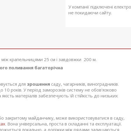
У компанії підключені електр
не покидаючи сайту.
 між крапельницями 25 см і завдовжки 200 м.
ня багаторічна
вується для
зрошення
саду, чагарників, виноградників.
о 10 років. У період заморозків систему не обов'язково
кість матеріалів забезпечують їй стійкість до низьких
бо закритому майданчику, може використовуватися в саду,
ках
. Вона універсальна, проста в складанні та експлуатації.
ложується локально, а доріжки між рядами залишаються