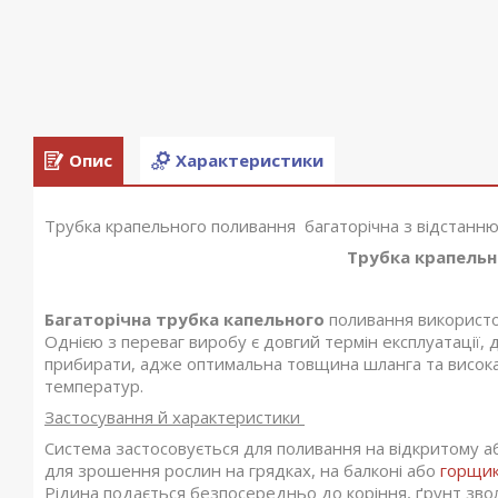
Опис
Характеристики
Трубка крапельного поливання багаторічна з відстанню
Трубка крапельного поливан
Багаторічна трубка
капельного
поливання використо
Однією з переваг виробу є довгий термін експлуатації, д
прибирати, адже оптимальна товщина шланга та висока я
температур.
Застосування й характеристики
Система застосовується для поливання на відкритому а
для зрошення рослин на грядках, на балконі або
горщи
Рідина подається безпосередньо до коріння, ґрунт зво