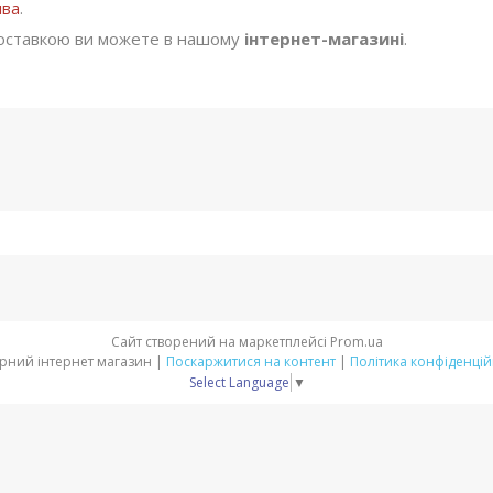
ива
.
оставкою ви можете в нашому
інтернет-магазині
.
Сайт створений на маркетплейсі
Prom.ua
Аграрний інтернет магазин |
Поскаржитися на контент
|
Політика конфіденцій
Select Language
▼