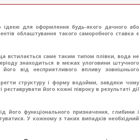
 ідеєю для оформлення будь-якого дачного або
ентів облаштування такого саморобного ставка є
а встилається саме таким типом плівки, вода не
періоду знаходиться в межах улоговини штучного
його від несприятливого впливу зовнішнього
ерегти структуру і форму водойми, завдяки чому
 реставрувати його кожні півроку в результаті дії
д його функціонального призначення, глибини і
туватися. У кожному з таких випадків необхідний