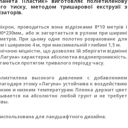
ланета Пластик» виготовляє поліетиленову
ого тиску, методом тришарової екструзії з
заторів.
крон, проводиться вона відрізками 8*10 метрів і
00*230мм., або ж загортається в рулони при ширині
 метрів. При цьому одне полотно розраховане для
і шириною 4 м, при максимальній глибині 1,5 м.
ічною міцністю, що дозволяє їй зберігати відмінні
«Лагуна» характерна абсолютна водонепроникність.
ігаються протягом тривалого періоду часу.
лиэтилена высокого давления с добавлением
лагодаря этому «Лагуна» устойчива к воздействию
оким и низким температурам. Пленка держит цвет
дывается на абсолютно любой грунт и не требует
чвы.
 использована для ландшафтного дизайна.