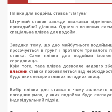
Плівка для водойм, ставка "Лагуна
"
Штучний ставок завжди вважався відмінною
присадибної ділянки. Одним з основних елем
спеціальна
плівка для водойм
.
Завдяки тому, що дно майбутнього водоймищ
просочується в грунт і протягом тривалого 
ставка. Саме
плівка для водойми
ізолює 
середовища.
Крім того, така плівка дозволяє надовго зб
власник
ставка позбавляється від необхідності
будь-яких несприятливих погодних явищ.
Вибір
плівки для ставка
в чому залежить ві
погодних умов, у яких водойма буде експлуа
індивідуальний підхід.