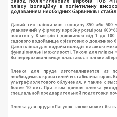
Завод поліетиленових виробів ТОВ «П
плівку ізоляційну з поліетилену висок
додаванням необхідних барвників і стабілі
Даний тип плівки
має товщину 350 або 500 мі
упакований у фірмову коробку розміром 600*6
полотна у 8 метрів і довжиною від 1 до 100
садового водоймища орієнтовною довжиною 6 м 
Дана
плівка для водойм
володіє високою механ
функціональні можливості. Також для плівки 
Всі перераховані вище властивості плівки збер
Пленка для пруда
изготавливается из по
необходимых красителей и стабилизаторов. Б
ультрафиолетового облучения, а также к выс
более 10 лет. При этом данная пленка укла
специальной предварительной подготовки по
Пленка для пруда «Лагуна» также может быть