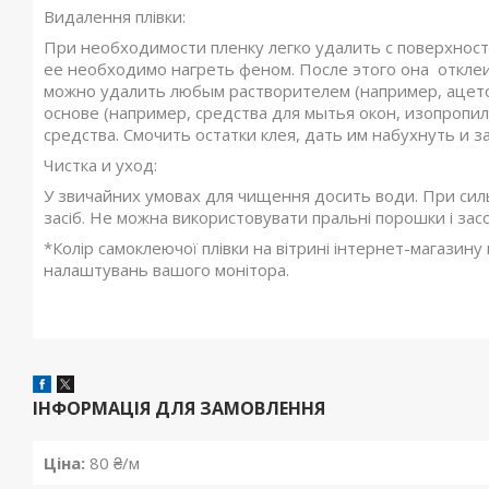
Видалення плівки:
При необходимости пленку легко удалить с поверхности
ее необходимо нагреть феном. После этого она отклеит
можно удалить любым растворителем (например, ацето
основе (например, средства для мытья окон, изопроп
средства. Смочить остатки клея, дать им набухнуть и 
Чистка и уход:
У звичайних умовах для чищення досить води. При си
засіб. Не можна використовувати пральні порошки і зас
*Колір самоклеючої плівки на вітрині інтернет-магазину
налаштувань вашого монітора.
ІНФОРМАЦІЯ ДЛЯ ЗАМОВЛЕННЯ
Ціна:
80 ₴/м