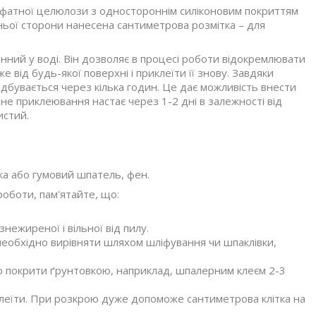
льфатної целюлози з одностороннім силіконовим покриттям
шньої сторони нанесена сантиметрова розмітка – для
инний у воді. Він дозволяє в процесі роботи відокремлювати
від будь-якої поверхні і приклеїти її знову. Завдяки
ідбувається через кілька годин. Це дає можливість внести
не приклеювання настає через 1-2 дні в залежності від
истий.
ірка або гумовий шпатель, фен.
оботи, пам'ятайте, що:
ежиреної і вільної від пилу.
необхідно вирівняти шляхом шліфування чи шпаклівки,
 покрити ґрунтовкою, наприклад, шпалерним клеєм 2-3
клеїти. При розкрою дуже допоможе сантиметрова клітка на