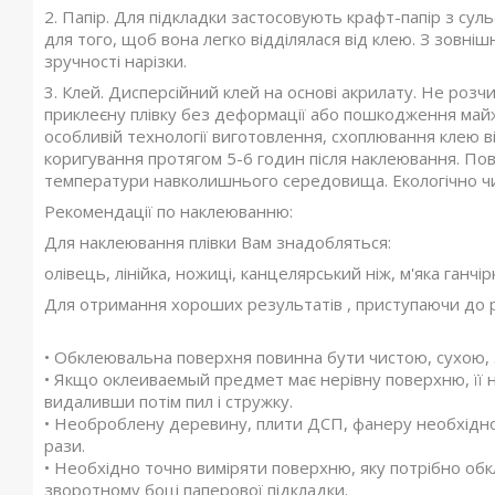
2. Папір. Для підкладки застосовують крафт-папір з су
для того, щоб вона легко відділялася від клею. З зовні
зручності нарізки.
3. Клей. Дисперсійний клей на основі акрилату. Не розч
приклеєну плівку без деформації або пошкодження майже 
особливій технології виготовлення, схоплювання клею в
коригування протягом 5-6 годин після наклеювання. Пов
температури навколишнього середовища. Екологічно ч
Рекомендації по наклеюванню:
Для наклеювання плівки Вам знадобляться:
олівець, лінійка, ножиці, канцелярський ніж, м'яка ганч
Для отримання хороших результатів , приступаючи до р
• Обклеювальна поверхня повинна бути чистою, сухою, зн
• Якщо оклеиваемый предмет має нерівну поверхню, її 
видаливши потім пил і стружку.
• Необроблену деревину, плити ДСП, фанеру необхідно
рази.
• Необхідно точно виміряти поверхню, яку потрібно об
зворотному боці паперової підкладки.