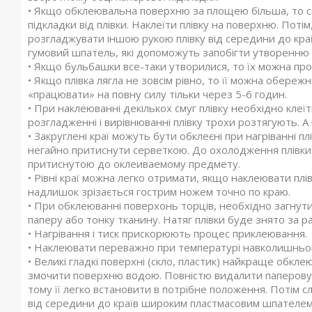
• Якщо обклеювальна поверхню за площею більша, то сп
підкладки від плівки. Наклеїти плівку на поверхню. Поті
розгладжувати іншою рукою плівку від середини до краї
гумовий шпатель, які допоможуть запобігти утворенню 
• Якщо бульбашки все-таки утворилися, то їх можна про
• Якщо плівка лягла не зовсім рівно, то її можна обережн
«працювати» на повну силу тільки через 5-6 годин.
• При наклеюванні декількох смуг плівку необхідно клеїт
розгладженні і вирівнюванні плівку трохи розтягують. А п
• Закруглені краї можуть бути обклеєні при нагріванні п
негайно притиснути серветкою. До охолодження плівки 
притиснутою до оклеиваемому предмету.
• Рівні краї можна легко отримати, якщо наклеювати пл
надлишок зрізається гострим ножем точно по краю.
• При обклеюванні поверхонь торців, необхідно загнути
паперу або тонку тканину. Натяг плівки буде знято за ра
• Нагрівання і тиск прискорюють процес приклеювання.
• Наклеювати переважно при температурі навколишньо
• Великі гладкі поверхні (скло, пластик) найкраще обк
змочити поверхню водою. Повністю видалити паперову пі
тому її легко встановити в потрібне положення. Потім с
від середини до країв широким пластмасовим шпателем а