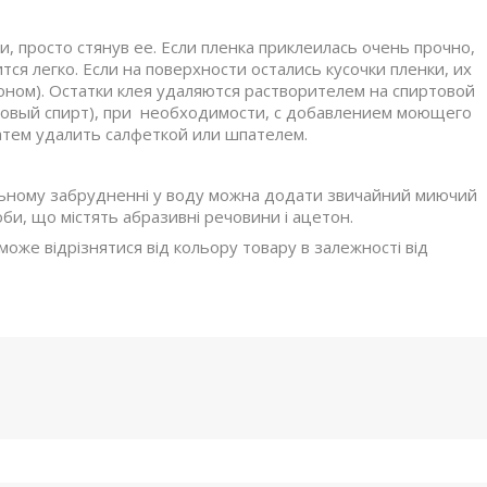
, просто стянув ее. Если пленка приклеилась очень прочно,
ся легко. Если на поверхности остались кусочки пленки, их
ном). Остатки клея удаляются растворителем на спиртовой
иловый спирт), при необходимости, с добавлением моющего
затем удалить салфеткой или шпателем.
льному забрудненні у воду можна додати звичайний миючий
оби, що містять абразивні речовини і ацетон.
 може відрізнятися від кольору товару в залежності від