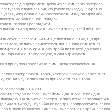
очатку слід відокремити декілька сантиметрів паперової
м, поступово отклеивая однією рукою підкладку, акуратно
в. Для цього бажано використовувати м'яку ганчірку або
повітряних бульбашок і складок.
колоти голкою і розгладити.
о від'єднати від поверхні і наклеїти знову. Клей починає
и внапуск із запасом 2-4 мм. Це пов'язано з тим, що при
ісля того, як плівка приклеїтися, вона знову стиснеться.
лівки феном. Плівку при цьому треба потягнути до краю і
до нормальної температури, її слід утримувати
івку з припуском приблизно 5 мм. Після приклеювання
 плівку і пропрасувати торець теплою праскою через лист
хунок нагріву і плівка міцно приклеюється на торці.
го середовища 18-20 С.
леювати методом вологої наклейки». Для цього необхідно
дкладку. На змоченої поверхні плівка легко пересувається і
лід видалити воду і бульбашки повітря, пропрасовуючи плівку
бо м'якою ганчіркою. Саме так наклеюється вітражна плівка.