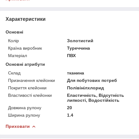
Характеристики
Основні
Колір
Золотистий
Країна виробник
Туреччина
Матеріал
ПВХ
Основні атрибути
Склад
тканина
Призначення клейонки
Для побутових потреб
Покриття клейонки
Полівінілхлорид
Властивості клейонки
Еластичність, Відсутність
липкості, Водостійкість
Довжина рулону
20
Ширина рулону
1.4
Приховати