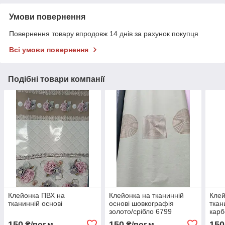
Умови повернення
Повернення товару впродовж 14 днів за рахунок покупця
Всі умови повернення
Подібні товари компанії
Клейонка ПВХ на
Клейонка на тканинній
Клей
тканинній основі
основі шовкографія
ткан
золото/срібло 6799
карб
150
150
150
₴/пог.м
₴/пог.м