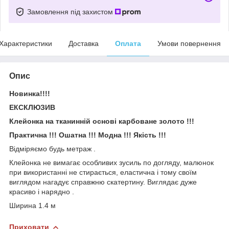
Замовлення під захистом
Характеристики
Доставка
Оплата
Умови повернення
Опис
Новинка!!!!
ЕКСКЛЮЗИВ
Клейонка на тканинній основі карбоване золото !!!
Практична !!! Ошатна !!! Модна !!! Якість !!!
Відміряємо будь метраж .
Клейонка не вимагає особливих зусиль по догляду, малюнок
при використанні не стирається, еластична і тому своїм
виглядом нагадує справжню скатертину. Виглядає дуже
красиво і нарядно .
Ширина 1.4 м
Приховати