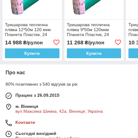
Тришарова теплична
Тришарова теплична
Три
плівка 12*50м 120 мкм
плівка 9*50м 120мкм
плів
Планета Пластик, 24
Планета Пластик, 24
План
місяців 72,5 кг
місяці 55,5 кг
міся
14 988
11 268
10 
₴/рулон
₴/рулон
Купити
Купити
Про нас
80% позитивних з 540 відгуків за рік
Працює з 26.09.2015
м. Вінниця
вул.Максима Шимка, 42а, Вінниця, Україна
Контакти
Сьогодні вихідний