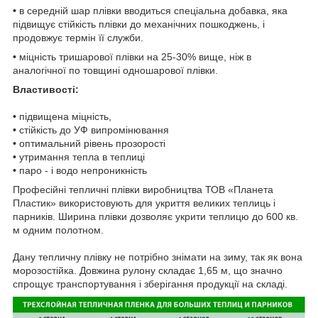
•
в середній шар плівки вводиться спеціальна добавка, яка
підвищує стійкість плівки до механічних пошкоджень, і
продовжує термін її служби.
•
міцність тришарової плівки на 25-30% вище, ніж в
аналогічної по товщині одношарової плівки.
Властивості:
•
підвищена міцність,
•
стійкість до УФ випромінювання
•
оптимальний рівень прозорості
•
утримання тепла в теплиці
•
паро - і водо непроникність
Професійні тепличні плівки виробництва ТОВ «Планета
Пластик» використовують для укриття великих теплиць і
парників. Ширина плівки дозволяє укрити теплицю до 600 кв.
м одним полотном.
Дану тепличну плівку не потрібно знімати на зиму, так як вона
морозостійка. Довжина рулону складає 1,65 м, що значно
спрощує транспортування і зберігання продукції на складі.