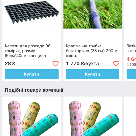
Касети для розсади 96
Крапельна трубка
Заті
комірки, розмір
багаторічна (33 см) 200 м
заті
60см*40см, товщина
якість
4 6
касети 0,75-0,80 мм,
28
1 770
₴
₴/бухта
5 100
Купити
Купити
Подібні товари компанії