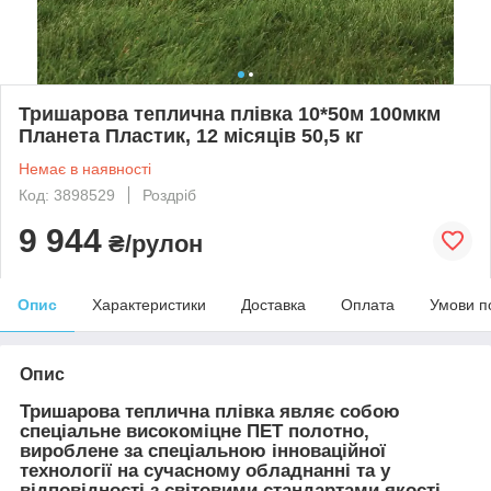
Тришарова теплична плівка 10*50м 100мкм
Планета Пластик, 12 місяців 50,5 кг
Немає в наявності
Код: 3898529
Роздріб
9 944
₴/рулон
Опис
Характеристики
Доставка
Оплата
Умови п
Опис
Тришарова теплична плівка являє собою
спеціальне високоміцне ПЕТ полотно,
вироблене за спеціальною інноваційної
технології на сучасному обладнанні та у
відповідності з світовими стандартами якості