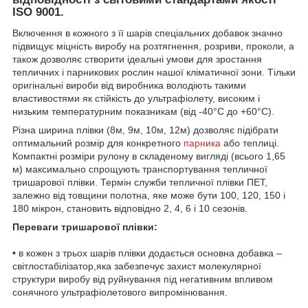
ISO 9001.
Включення в кожного з її шарів спеціальних добавок значно
підвищує міцність виробу на розтягнення, розриви, проколи, а
також дозволяє створити ідеальні умови для зростання
тепличних і парникових рослин нашої кліматичної зони. Тільки
оригінальні вироби від виробника володіють такими
властивостями як стійкість до ультрафіолету, високим і
низьким температурним показникам (від -40°С до +60°С).
Різна ширина плівки (8м, 9м, 10м, 12м) дозволяє підібрати
оптимальний розмір для конкретного
парника
або теплиці.
Компактні розміри рулону в складеному вигляді (всього 1,65
м) максимально спрощують транспортування тепличної
тришарової плівки. Термін служби тепличної плівки ПЕТ,
залежно від товщини полотна, яке може бути 100, 120, 150 і
180 мікрон, становить відповідно 2, 4, 6 і 10 сезонів.
Переваги тришарової плівки:
•
в кожен з трьох шарів плівки додається основна добавка –
світлостабілізатор,яка забезпечує захист молекулярної
структури виробу від руйнування під негативним впливом
сонячного ультрафіолетового випромінювання.