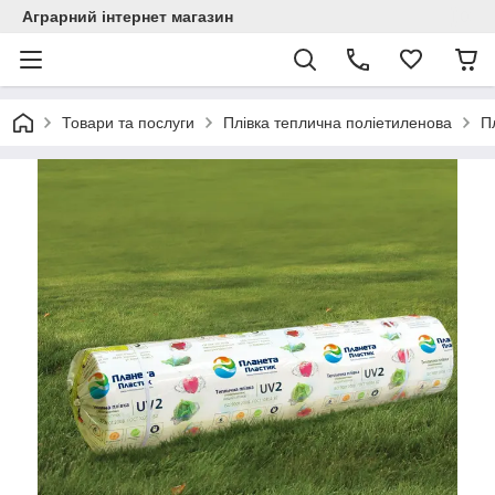
Аграрний інтернет магазин
Товари та послуги
Плівка теплична поліетиленова
П