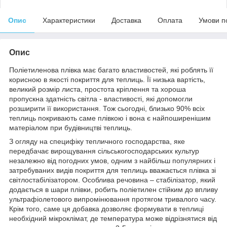
Опис
Характеристики
Доставка
Оплата
Умови п
Опис
Поліетиленова плівка має багато властивостей, які роблять її
корисною в якості покриття для теплиць. Її низька вартість,
великий розмір листа, простота кріплення та хороша
пропускна здатність світла - властивості, які допомогли
розширити її використання. Тож сьогодні, близько 90% всіх
теплиць покривають саме плівкою і вона є найпоширенішим
матеріалом при будівництві теплиць.
З огляду на специфіку тепличного господарства, яке
передбачає вирощування сільськогосподарських культур
незалежно від погодних умов, одним з найбільш популярних і
затребуваних видів покриття для теплиць вважається плівка зі
світлостабілізатором. Особлива речовина – стабілізатор, який
додається в шари плівки, робить поліетилен стійким до впливу
ультрафіолетового випромінювання протягом тривалого часу.
Крім того, саме ця добавка дозволяє формувати в теплиці
необхідний мікроклімат, де температура може відрізнятися від