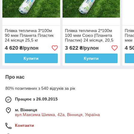
Плівка теплична 3*100м
Плівка теплична 2*100м
Плів
90 мкм Планета Пластик
100 мкм Союз (Планета
Плас
24 місяця 25,5 кг
Пластик) 24 місяця, 20,5
мкм 
кг
4 620
3 622
4 5
₴/рулон
₴/рулон
Купити
Купити
Про нас
80% позитивних з 540 відгуків за рік
Працює з 26.09.2015
м. Вінниця
вул.Максима Шимка, 42а, Вінниця, Україна
Контакти