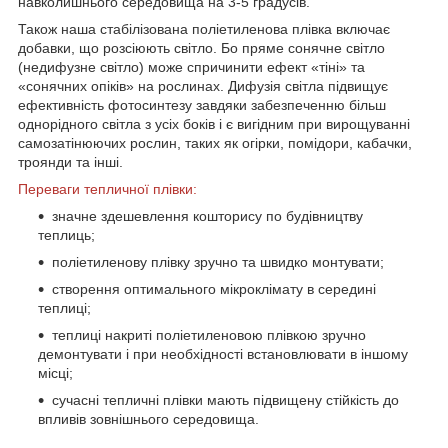
навколишнього середовища на 3-5 градусів.
Також наша стабілізована поліетиленова плівка включає
добавки, що розсіюють світло. Бо пряме сонячне світло
(недифузне світло) може спричинити ефект «тіні» та
«сонячних опіків» на рослинах. Дифузія світла підвищує
ефективність фотосинтезу завдяки забезпеченню більш
однорідного світла з усіх боків і є вигідним при вирощуванні
самозатінюючих рослин, таких як огірки, помідори, кабачки,
троянди та інші.
Переваги тепличної плівки:
значне здешевлення кошторису по будівництву
теплиць;
поліетиленову плівку зручно та швидко монтувати;
створення оптимального мікроклімату в середині
теплиці;
теплиці накриті поліетиленовою плівкою зручно
демонтувати і при необхідності встановлювати в іншому
місці;
сучасні тепличні плівки мають підвищену стійкість до
впливів зовнішнього середовища.