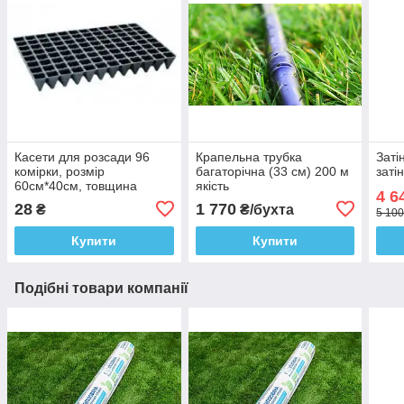
Касети для розсади 96
Крапельна трубка
Заті
комірки, розмір
багаторічна (33 см) 200 м
заті
60см*40см, товщина
якість
4 6
касети 0,75-0,80 мм,
28
1 770
₴
₴/бухта
5 100
Купити
Купити
Подібні товари компанії