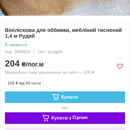
Вініліскожа для оббивки, мебліний тиснений
1,4 м Рудий
В наявності
Код: 3898424
Опт і роздріб
204
₴/пог.м
Мінімальна сума замовлення на сайті — 500 ₴
168 ₴
від 50 пог.м
Купити
або
Купити з