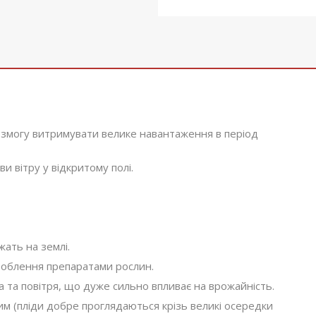
змогу витримувати велике навантаження в період
и вітру у відкритому полі.
жать на землі.
роблення препаратами рослин.
 та повітря, що дуже сильно впливає на врожайність.
м (пліди добре проглядаються крізь великі осередки