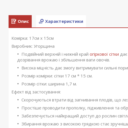
Опис
Характеристики
Комірка: 17см х 15см
Виробник: Угорщина
Подвійний верхній і нижній край
огіркової сітки
дає 
дозрівання врожаю і збільшення ваги овочів.
Висока міцність дає змогу витримувати сильні порив
Розмір комірки: сітки 17 см * 15 см.
Розмір сітки: ширина 1,7 м.
Ефект від застосування:
Скорочуються втрати від загнивання плодів, що ле
Простіше проводити прополку, підживлення та об
Забезпечується найкращий доступ до рослин світла
Збирання врожаю з високою грядкою стає зручніши