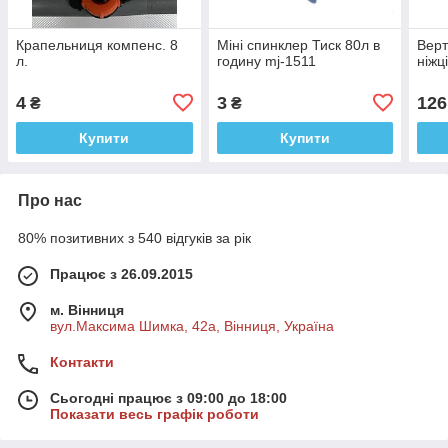
Крапельниця компенс. 8
Міні спинклер Тиск 80л в
Верт
л.
годину mj-1511
ніжц
4
3
126
₴
₴
Купити
Купити
Про нас
80% позитивних з 540 відгуків за рік
Працює з 26.09.2015
м. Вінниця
вул.Максима Шимка, 42а, Вінниця, Україна
Контакти
Сьогодні працює з 09:00 до 18:00
Показати весь графік роботи