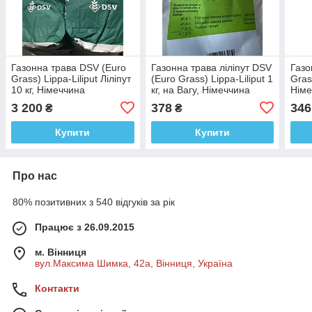
Газонна трава DSV (Euro
Газонна трава ліліпут DSV
Газо
Grass) Lippa-Liliput Ліліпут
(Euro Grass) Lippa-Liliput 1
Gras
10 кг, Німеччина
кг, на Вагу, Німеччина
Нім
3 200
378
346
₴
₴
Купити
Купити
Про нас
80% позитивних з 540 відгуків за рік
Працює з 26.09.2015
м. Вінниця
вул.Максима Шимка, 42а, Вінниця, Україна
Контакти