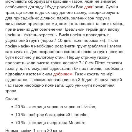
можливість сформувати красивий газон, який не вимагає
особливого догляду і буде радувати Вас
довгі
роки. Суміш
трав, що входять до складу даного газону, використовують
для присадибних ділянок, парків, зелених зон поруч з
житловими приміщеннями, кемпінг-площадок та інших місць,
призначених для озеленення. Ідеальний термін для висіву
насіння - квітень-вересень. Висів насіння проводять в
ущільнений грунт (через 7-10 днів після перекопки). Після
посіву насіння необхідно розрівняти грунт граблями і злегка
закоткувати. Для покращення схожості насіння грунт повинен
бути постійно у вологому стані. Першу стрижку газону
проводять коли висота трави досягає 7-10 см Після стрижки
газону, для стимуляції відростання бічних пагонів, необхідна
підгодівля азотовмісним
добривом
. Газон косять по мірі
відростання - рекомендована висота 3-5 див. У посушливий
час газон необхідно поливати, щоб уникнути пожовтіння
трави.
Склад:
20 % - костриця червона червона Livision;
10 % - райграс багаторічний Libronko;
70 % - костриця очеретяна Meandre.
Норма висіву: 1 кг на 30 кв. м.