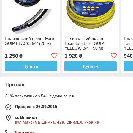
Поливальний шланг Euro
Поливальний шланг
Пол
GUIP BLACK 3/4" (25 м)
Tecnotubi Euro GUIP
Tecn
YELLOW 3/4" (50 м)
YELL
1 250
1 920
940
₴
₴
Купити
Купити
Про нас
81% позитивних з 541 відгука за рік
Працює з 26.09.2015
м. Вінниця
вул.Максима Шимка, 42а, Вінниця, Україна
Контакти