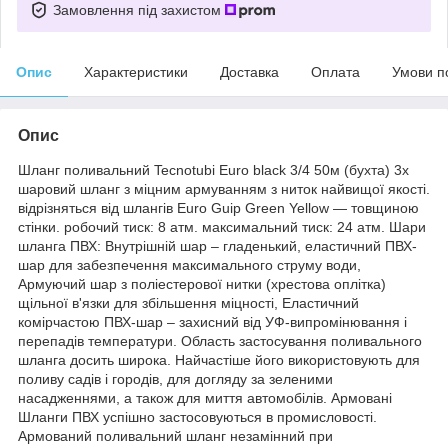
Замовлення під захистом
Опис
Характеристики
Доставка
Оплата
Умови п
Опис
Шланг поливальний Tecnotubi Euro black 3/4 50м (бухта) 3х
шаровий шланг з міцним армуванням з ниток найвищої якості.
відрізняться від шлангів Euro Guip Green Yellow ― товщиною
стінки. робочий тиск: 8 атм. максимальний тиск: 24 атм. Шари
шланга ПВХ: Внутрішній шар – гладенький, еластичний ПВХ-
шар для забезпечення максимального струму води,
Армуючий шар з поліестерової нитки (хрестова оплітка)
щільної в'язки для збільшення міцності, Еластичний
комірчастою ПВХ-шар – захисний від УФ-випромінювання і
перепадів температури. Область застосування поливального
шланга досить широка. Найчастіше його використовують для
поливу садів і городів, для догляду за зеленими
насадженнями, а також для миття автомобілів. Армовані
Шланги ПВХ успішно застосовуються в промисловості.
Армований поливальний шланг незамінний при