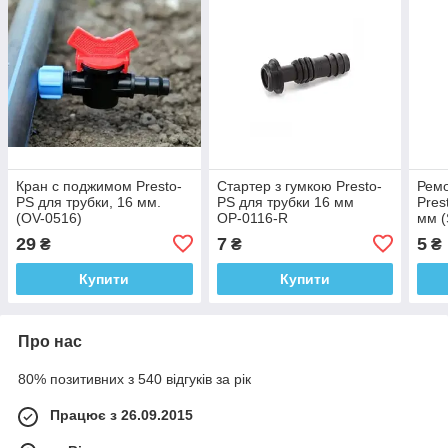
Кран с поджимом Presto-
Стартер з гумкою Presto-
Ремо
PS для трубки, 16 мм.
PS для трубки 16 мм
Pres
(OV-0516)
ОР-0116-R
мм (
29
7
5
₴
₴
₴
Купити
Купити
Про нас
80% позитивних з 540 відгуків за рік
Працює з 26.09.2015