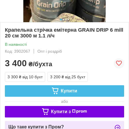
Крапельна стрічка емітерна GRAIN DRIP 6 mill
20 см 3000 м 1.1 л/ч
В наявності
Код: 3902067
Опт і роздріб
3 400
₴/бухта
3 300 ₴
від 10 бухт
3 200 ₴
від 25 бухт
Купити
або
Купити з
Що таке купити з Пром?