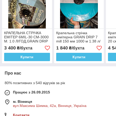
КРАПЕЛЬНА СТРІЧКА
Крапельна стрічка
Крап
ЕМІТЕР 6MIL-30 СМ-3000
емітерна GRAIN DRIP 7
еміт
М. 1.0 Л/ГОД,GRAIN DRIP
mill 150 мм 1000 м 1.38 л/
20 с
ч
3 400
1 840
4 5
₴/бухта
₴/бухта
Купити
Купити
Про нас
80% позитивних з 540 відгуків за рік
Працює з 26.09.2015
м. Вінниця
вул.Максима Шимка, 42а, Вінниця, Україна
Контакти