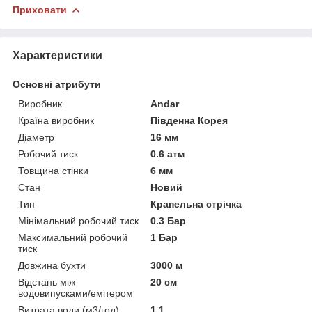
Приховати
Характеристики
Основні атрибути
Виробник
Andar
Країна виробник
Південна Корея
Діаметр
16 мм
Робочий тиск
0.6 атм
Товщина стінки
6 мм
Стан
Новий
Тип
Крапельна стрічка
Мінімальний робочий тиск
0.3 Бар
Максимальний робочий
1 Бар
тиск
Довжина бухти
3000 м
Відстань між
20 см
водовипусками/емітером
Витрата води (м3/год)
1.1