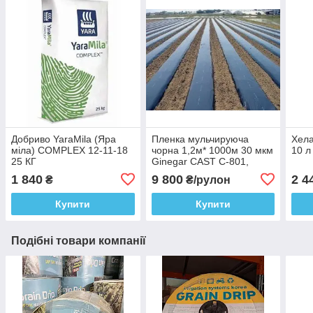
Добриво YaraMila (Яра
Пленка мульчируюча
Хела
міла) COMPLEX 12-11-18
чорна 1,2м* 1000м 30 мкм
10 л
25 КГ
Ginegar CAST C-801,
Ізраїль 5 років
1 840
9 800
2 4
₴
₴/рулон
Купити
Купити
Подібні товари компанії