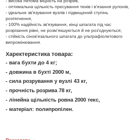
- висока питома міцність на розрив,
- оптимальна щільність пресування тюків і в'язання рулонів,
- ідеальне зв'язування вузлів і підвищений ступінь
розтягнення,
- 100% надійність зв'язування, кінці шпагата під час
розрізання рівні, не розм'якшуються й не роз'єднуються;
- стійкість сінов'язального шпагата до ультрафіолетового
випромінювання.
Харектеристика товара:
- вага бухти до
4 кг;
- довжина в бухті
2000 м
,
- сила розрування у вузлі 43 кг,
- прочність розрива
78 кг
,
- лінейна щільність ровна
2000 текс
,
- матеріал: полипропілен.