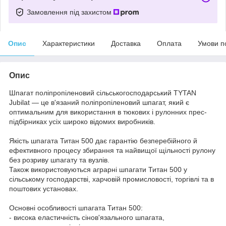
Замовлення під захистом
Опис
Характеристики
Доставка
Оплата
Умови п
Опис
Шпагат поліпропіленовий сільськогосподарський TYTAN
Jubilat — це в'язаний поліпропіленовий шпагат, який є
оптимальним для використання в тюкових і рулонних прес-
підбірниках усіх широко відомих виробників.
Якість шпагата Титан 500 дає гарантію безперебійного й
ефективного процесу збирання та найвищої щільності рулону
без розриву шпагату та вузлів.
Також використовуються аграрні шпагати Титан 500 у
сільському господарстві, харчовій промисловості, торгівлі та в
поштових установах.
Основні особливості шпагата Титан 500:
- висока еластичність сінов'язального шпагата,