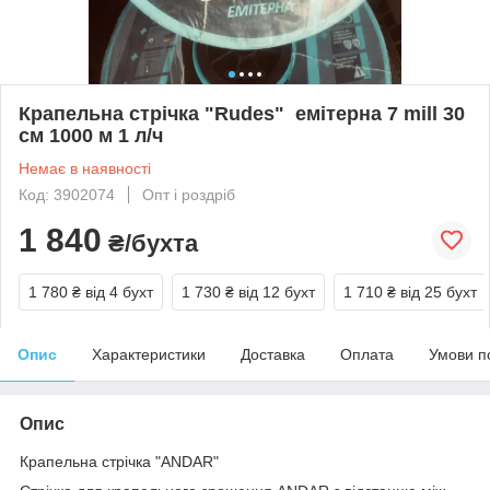
Крапельна стрічка "Rudes" емітерна 7 mill 30
см 1000 м 1 л/ч
Немає в наявності
Код: 3902074
Опт і роздріб
1 840
₴/бухта
1 780 ₴
від 4 бухт
1 730 ₴
від 12 бухт
1 710 ₴
від 25 бухт
Опис
Характеристики
Доставка
Оплата
Умови п
Опис
Крапельна стрічка "ANDAR"