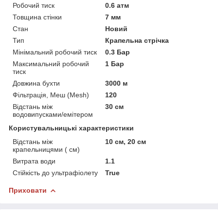
Робочий тиск
0.6 атм
Товщина стінки
7 мм
Стан
Новий
Тип
Крапельна стрічка
Мінімальний робочий тиск
0.3 Бар
Максимальний робочий
1 Бар
тиск
Довжина бухти
3000 м
Фільтрація, Меш (Mesh)
120
Відстань між
30 см
водовипусками/емітером
Користувальницькі характеристики
Відстань між
10 см, 20 см
крапельницями ( см)
Витрата води
1.1
Стійкість до ультрафіолету
True
Приховати