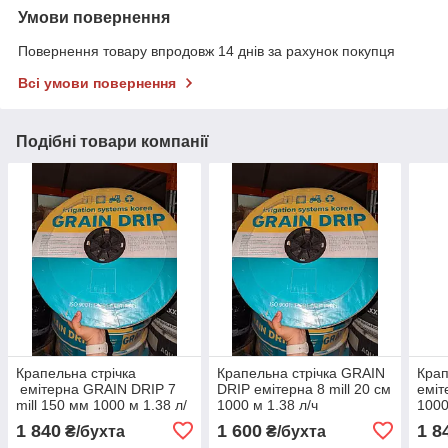
Умови повернення
Повернення товару впродовж 14 днів за рахунок покупця
Всі умови повернення
Подібні товари компанії
Крапельна стрічка
Крапельна стрічка GRAIN
Крап
емітерна GRAIN DRIP 7
DRIP емітерна 8 mill 20 см
еміт
mill 150 мм 1000 м 1.38 л/
1000 м 1.38 л/ч
1000
ч
1 840
1 600
1 8
₴/бухта
₴/бухта