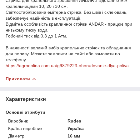
Стрічка для крапельного зрошення ANDAR з відстанню між
крапельницями 10, 20 і 30 см.
Світлостабілізована емітерна стрічка. Без швів і склеювань,
забезпечує надійність в експлуатації.
Відмітна особливість краплинної стрічки ANDAR - працює при
низькому тиску води.
Робочий тиск від 0.3 до 1 Атм.
В наявності великий вибір крапельних стрічок та обладнання
для поливу. Можете замовити на сайті або замовити по
телефону.
https://agrodolina.com.ua/g9879223-oborudovanie-dlya-poliva
Приховати
Характеристики
Основні атрибути
Виробник
Rudes
Країна виробник
Україна
Діаметр
16 мм