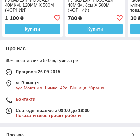
40МКМ, 120ММ Х 500М
40МКМ, 8см Х 500М
кліт
(ЧОРНИЙ)
(ЧОРНИЙ)
товщ
мм,
1 100
780
30
₴
₴
Купити
Купити
Про нас
80% позитивних з 540 відгуків за рік
Працює з 26.09.2015
м. Вінниця
вул.Максима Шимка, 42а, Вінниця, Україна
Контакти
Сьогодні працює з 09:00 до 18:00
Показати весь графік роботи
Про нас