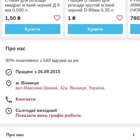
квадрат м'який чорний Д-9
розсади круглій м'який
40М
мм 0,500 л
чорний D-90мм 0,35 л
(ЧО
1,50
1
780
₴
₴
Купити
Купити
Про нас
80% позитивних з 540 відгуків за рік
Працює з 26.09.2015
м. Вінниця
вул.Максима Шимка, 42а, Вінниця, Україна
Контакти
Сьогодні вихідний
Показати весь графік роботи
Про нас