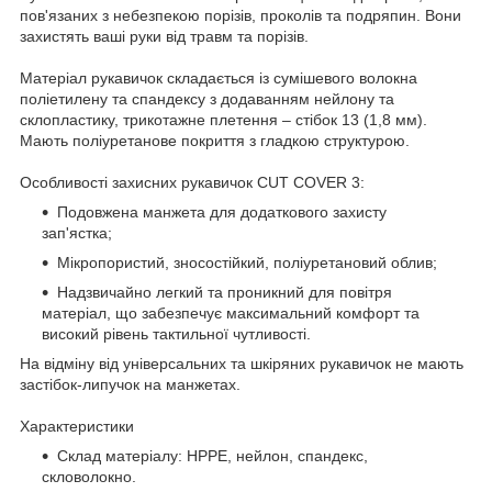
пов'язаних з небезпекою порізів, проколів та подряпин. Вони
захистять ваші руки від травм та порізів.
Матеріал рукавичок складається із сумішевого волокна
поліетилену та спандексу з додаванням нейлону та
склопластику, трикотажне плетення – стібок 13 (1,8 мм).
Мають поліуретанове покриття з гладкою структурою.
Особливості захисних рукавичок CUT COVER 3:
Подовжена манжета для додаткового захисту
зап'ястка;
Мікропористий, зносостійкий, поліуретановий облив;
Надзвичайно легкий та проникний для повітря
матеріал, що забезпечує максимальний комфорт та
високий рівень тактильної чутливості.
На відміну від універсальних та шкіряних рукавичок не мають
застібок-липучок на манжетах.
Характеристики
Склад матеріалу: HPPE, нейлон, спандекс,
скловолокно.