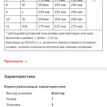
7
S
178 мм
171мм
230 мм
8
M
203мм
182 мм
240 мм
9
L
229 мм
192 мм
250 мм
10
XL
254мм
204 мм
260 мм
11
XXL
279 мм
215 мм
270 мм
* Цей кодовий договірний знак розміру руки відповідає колу руки,
вказаному в дюймах, 1 дюйм = 2,54 см.
Відповідно до EN420 п.1.1, дозволено використовувати половинні
розміри, зроблені шляхом інтерполяції між повними розмірами.
Приховати
Характеристики
Користувальницькі характеристики
Вигляд упаковки
Блістер
Розмір
7
Упаковка
1