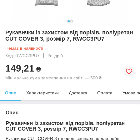
Рукавички із захистом від порізів, поліуретан
CUT COVER 3, розмір 7, RWCC3PU7
Немає в наявності
Код: RWCC3PU7
Роздріб
149,21
₴
Мінімальна сума замовлення на сайті — 500 ₴
Опис
Характеристики
Доставка
Оплата
Умови п
Опис
Рукавички із захистом від порізів, поліуретан
CUT COVER 3, розмір 7, RWCC3PU7
Рукавички CUT COVER 3 створені спеціально для робіт,