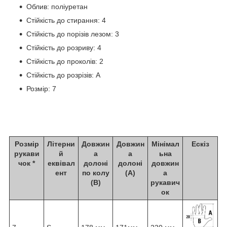
Облив: поліуретан
Стійкість до стирання: 4
Стійкість до порізів лезом: 3
Стійкість до розриву: 4
Стійкість до проколів: 2
Стійкість до розрізів: A
Розмір: 7
Розмір
Літерни
Довжин
Довжин
Мінімал
Ескіз
рукави
й
а
а
ьна
чок *
еквівал
долоні
долоні
довжин
ент
по колу
(А)
а
(В)
рукавич
ок