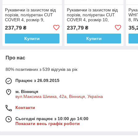
Рукавички із захистом від
Рукавички із захистом від
Рука
порізів, поліуретан CUT
порізів, поліуретан CUT
WHIT
COVER 4, розмір 9,
COVER 4, розмір 10,
8, 
RWCC4SN9
RWCC4SN10
237,79
237,79
35,
₴
₴
Купити
Купити
Про нас
80% позитивних з 539 відгуків за рік
Працює з 26.09.2015
м. Вінниця
вул.Максима Шимка, 42а, Вінниця, Україна
Контакти
Сьогодні працює з 10:00 до 14:00
Показати весь графік роботи