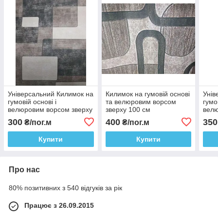
Універсальний Килимок на
Килимок на гумовій основі
Унів
гумовій основі і
та велюровим ворсом
гумо
велюровим ворсом зверху
зверху 100 см
велю
65 см
Моза
300
400
350
₴/пог.м
₴/пог.м
Купити
Купити
Про нас
80% позитивних з 540 відгуків за рік
Працює з 26.09.2015