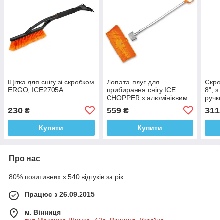
Щітка для снігу зі скребком
Лопата-плуг для
Скре
ERGO, ICE2705A
прибирання снігу ICE
8", 
CHOPPER з алюмінієвим
ручк
профілем, KT-CXG804-З
230
559
311
₴
₴
Купити
Купити
Про нас
80% позитивних з 540 відгуків за рік
Працює з 26.09.2015
м. Вінниця
вул.Максима Шимка, 42а, Вінниця, Україна