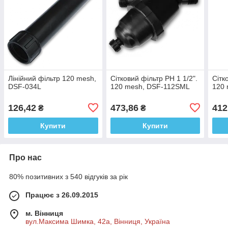
Лінійний фільтр 120 mesh,
Сітковий фільтр РН 1 1/2".
Сітк
DSF-034L
120 mesh, DSF-112SML
120
126,42
473,86
412
₴
₴
Купити
Купити
Про нас
80% позитивних з 540 відгуків за рік
Працює з 26.09.2015
м. Вінниця
вул.Максима Шимка, 42а, Вінниця, Україна