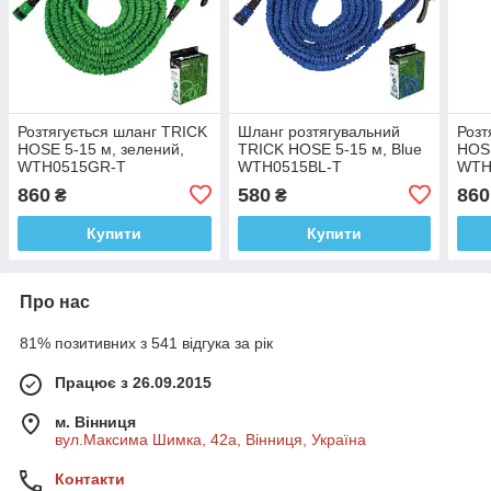
Розтягується шланг TRICK
Шланг розтягувальний
Розт
HOSE 5-15 м, зелений,
TRICK HOSE 5-15 м, Blue
HOSE
WTH0515GR-T
WTH0515BL-T
WTH
860
580
860
₴
₴
Купити
Купити
Про нас
81% позитивних з 541 відгука за рік
Працює з 26.09.2015
м. Вінниця
вул.Максима Шимка, 42а, Вінниця, Україна
Контакти