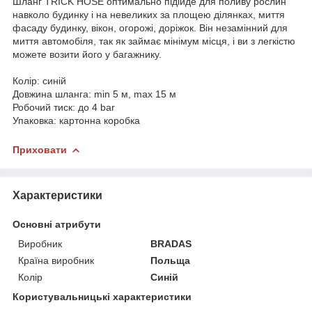
Шланг TRICK HOSE оптимально підійде для поливу рослин
навколо будинку і на невеликих за площею ділянках, миття
фасаду будинку, вікон, огорожі, доріжок. Він незамінний для
миття автомобіля, так як займає мінімум місця, і ви з легкістю
можете возити його у багажнику.
Колір: синій
Довжина шланга: min 5 м, max 15 м
Робочий тиск: до 4 bar
Упаковка: картонна коробка
Приховати
Характеристики
Основні атрибути
Виробник
BRADAS
Країна виробник
Польща
Колір
Синій
Користувальницькі характеристики