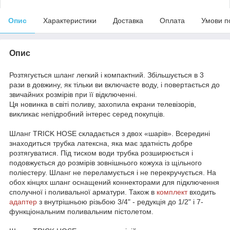
Опис
Характеристики
Доставка
Оплата
Умови п
Опис
Розтягується шланг легкий і компактний. Збільшується в 3
рази в довжину, як тільки ви включаєте воду, і повертається до
звичайних розмірів при її відключенні.
Ця новинка в світі поливу, захопила екрани телевізорів,
викликає непідробний інтерес серед покупців.
Шланг TRICK HOSE складається з двох «шарів». Всередині
знаходиться трубка латексна, яка має здатність добре
розтягуватися. Під тиском води трубка розширюється і
подовжується до розмірів зовнішнього кожуха із щільного
поліестеру. Шланг не переламується і не перекручується. На
обох кінцях шланг оснащений коннекторами для підключення
сполучної і поливальної арматури. Також в
комплект
входить
адаптер
з внутрішньою різьбою 3/4" - редукція до 1/2" і 7-
функціональним поливальним пістолетом.