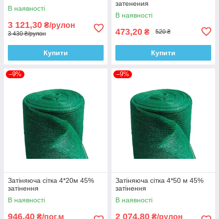
затенения
В наявності
В наявності
3 121,30
₴/рулон
473,20
₴
520 ₴
3 430 ₴/рулон
Купити
Купити
–9%
–9%
Затіняюча сітка 4*20м 45%
Затіняюча сітка 4*50 м 45%
затінення
затінення
В наявності
В наявності
946,40
2 074,80
₴/пог.м
₴/рулон