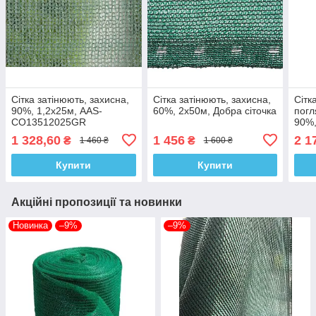
Сітка затінюють, захисна,
Сітка затінюють, захисна,
Сітк
90%, 1,2х25м, AAS-
60%, 2х50м, Добра cіточка
погл
CO13512025GR
90%,
CO1
1 328,60
1 456
2 1
₴
₴
1 460 ₴
1 600 ₴
Купити
Купити
Акційні пропозиції та новинки
Новинка
–9%
–9%