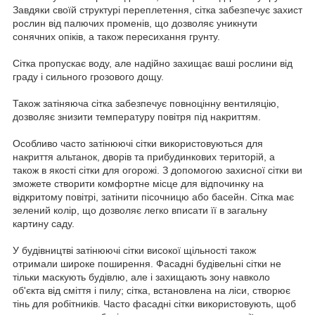
Завдяки своїй структурі переплетення, сітка забезпечує захист
рослин від палючих променів, що дозволяє уникнути
сонячних опіків, а також пересихання грунту.
Сітка пропускає воду, але надійно захищає ваші рослини від
граду і сильного грозового дощу.
Також затіняюча сітка забезпечує повноцінну вентиляцію,
дозволяє знизити температуру повітря під накриттям.
Особливо часто затінюючі сітки використовуються для
накриття альтанок, дворів та прибудинкових територій, а
також в якості сітки для огорожі. З допомогою захисної сітки ви
зможете створити комфортне місце для відпочинку на
відкритому повітрі, затінити пісочницю або басейн. Сітка має
зелений колір, що дозволяє легко вписати її в загальну
картину саду.
У будівництві затінюючі сітки високої щільності також
отримали широке поширення. Фасадні будівельні сітки не
тільки маскують будівлю, але і захищають зону навколо
об'єкта від сміття і пилу; сітка, встановлена на ліси, створює
тінь для робітників. Часто фасадні сітки використовують, щоб