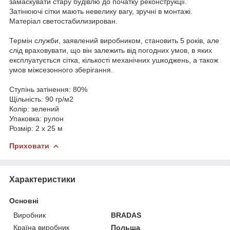
замаскувати стару будівлю до початку реконструкції.
Затінюючі сітки мають невелику вагу, зручні в монтажі.
Матеріал светостабилизирован.
Термін служби, заявлений виробником, становить 5 років, але
слід враховувати, що він залежить від погодних умов, в яких
експлуатується сітка, кількості механічних ушкоджень, а також
умов міжсезонного зберігання.
Ступінь затінення: 80%
Щільність: 90 гр/м
2
Колір: зелений
Упаковка: рулон
Розмір: 2 х 25 м
Приховати
Характеристики
Основні
Виробник
BRADAS
Країна виробник
Польща