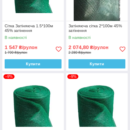
Сітка Затіняюча 1.5*100м
Затіняюча сітка 2*100м 45%
45% затінення
затінення
В наявності
В наявності
1 547
2 074,80
₴/рулон
₴/рулон
1 700 ₴/рулон
2 280 ₴/рулон
Купити
Купити
–9%
–9%