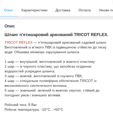
Опис
Характеристики
Доставка
Оплата
Умови п
Опис
Шланг п'ятишаровий армований TRICOT REFLEX.
TRICOT REFLEX
— п'ятишаровий армований садовий шланг.
Виготовлений із м'якого ПВХ із підвищеною стійкістю до тиску
води. Обшивка мінімізує скручування шланга.
1 шар — внутрішній, виготовлений із жовтого пластику;
2 шар — із чорного пластику, що запобігає осіданню
водоростей усередині шланга;
3 шар — жовтий, виготовлений із гнучкого ПВХ;
4 шар — спеціальне поліефірне обплетення TRICOT із
високоякісного синтетичного волокна;
5 шар — зовнішній, зелений із жовтою смугою, стійкий до
погодних умов і зовнішніх впливів.
Робочий тиск: 8 Bar
Робоча температура: -10°С...+50°С