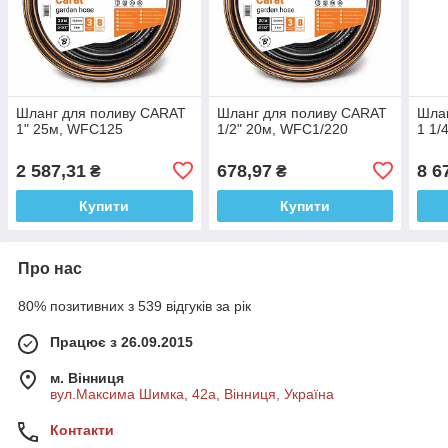
Шланг для поливу CARAT
Шланг для поливу CARAT
Шла
1" 25м, WFC125
1/2" 20м, WFC1/220
1 1/
2 587,31
678,97
8 6
₴
₴
Купити
Купити
Про нас
80% позитивних з 539 відгуків за рік
Працює з 26.09.2015
м. Вінниця
вул.Максима Шимка, 42а, Вінниця, Україна
Контакти