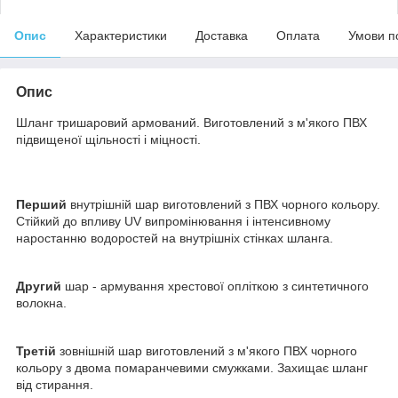
Опис
Характеристики
Доставка
Оплата
Умови п
Опис
Шланг тришаровий армований. Виготовлений з м'якого ПВХ
підвищеної щільності і міцності.
Перший
внутрішній шар виготовлений з ПВХ чорного кольору.
Стійкий до впливу UV випромінювання і інтенсивному
наростанню водоростей на внутрішніх стінках шланга.
Другий
шар - армування хрестової опліткою з синтетичного
волокна.
Третій
зовнішній шар виготовлений з м'якого ПВХ чорного
кольору з двома помаранчевими смужками. Захищає шланг
від стирання.