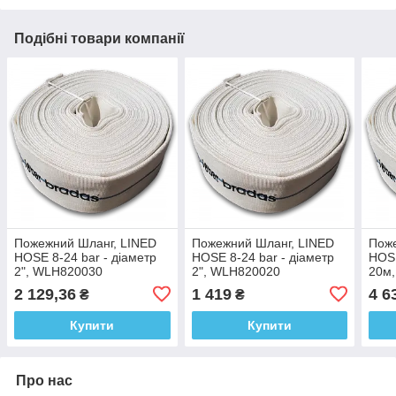
Подібні товари компанії
Пожежний Шланг, LINED
Пожежний Шланг, LINED
Поже
HOSE 8-24 bar - діаметр
HOSE 8-24 bar - діаметр
HOSE
2", WLH820030
2", WLH820020
20м
2 129,36
1 419
4 6
₴
₴
Купити
Купити
Про нас