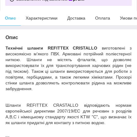
Опис
Характеристики
Доставка
Оплата
Умови п
Опис
Технічні шланги REFITTEX CRISTALLO
виготовлені з
високоякісно м'якого ПВХ. Армовані потрійний поліестерної
ниткою. Шланги не містять фталатів, що дозволяє
використовувати їх для транспортування харчових рідин (не
під тиском). Також ці шланги використовуються для роботи з
повітрям, гербіцидами, а також легкими хімікатами. Прозорі
стінки шланга дозволяють контролювати рідина на можливе
забруднення.
Шланги REFITTEX CRASTALLO відповідають нормам
європейської директиви 2007/19/EC для речовин з розділів
A,B,C і німецькому стандарту якості KTW "C", що визначає їх
як шланги придатні для контакту з питною водою.