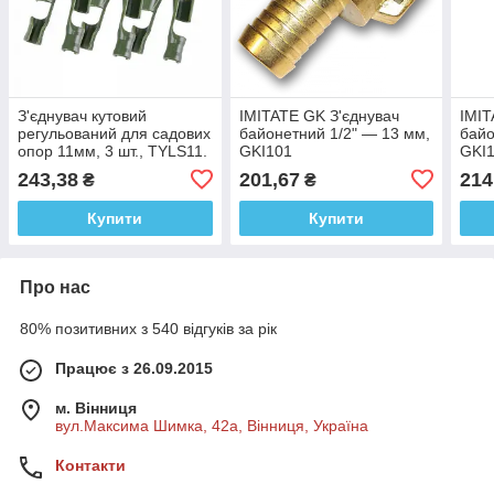
З'єднувач кутовий
IMITATE GK З'єднувач
IMIT
регульований для садових
байонетний 1/2" — 13 мм,
байо
опор 11мм, 3 шт., TYLS11.
GKI101
GKI
243,38
201,67
214
₴
₴
Купити
Купити
Про нас
80% позитивних з 540 відгуків за рік
Працює з 26.09.2015
м. Вінниця
вул.Максима Шимка, 42а, Вінниця, Україна
Контакти