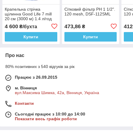
Крапельна стрічка
Сітковий фільтр РН 1 1/2".
Сітк
щілинна Good Life 7 mill
120 mesh, DSF-112SML
120
20 см (3000 м) 1.4 л/год
4 600
473,86
412
₴/бухта
₴
Купити
Купити
Про нас
80% позитивних з 540 відгуків за рік
Працює з 26.09.2015
м. Вінниця
вул.Максима Шимка, 42а, Вінниця, Україна
Контакти
Сьогодні працює з 10:00 до 14:00
Показати весь графік роботи