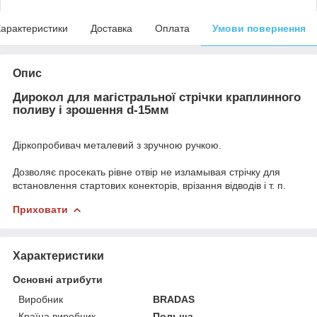
арактеристики
Доставка
Оплата
Умови повернення
Опис
Дирокол для магістральної стрічки краплинного
поливу і зрошення d-15мм
Діркопробивач металевий з зручною ручкою.
Дозволяє просекать рівне отвір не изламывая стрічку для
встановлення стартових конекторів, врізання відводів і т. п.
Приховати
Характеристики
Основні атрибути
Виробник
BRADAS
Країна виробник
Польща