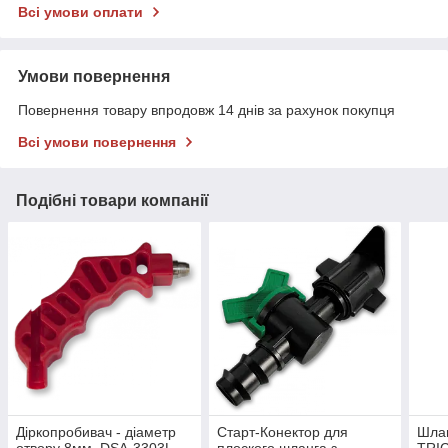
Всі умови оплати
Умови повернення
Повернення товару впродовж 14 днів за рахунок покупця
Всі умови повернення
Подібні товари компанії
Діркопробивач - діаметр
Старт-Конектор для
Шлан
отвору 8мм, DSA-3303L
плоского шланга з
TRIC