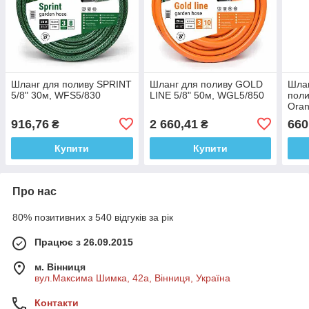
Шланг для поливу SPRINT
Шланг для поливу GOLD
Шлан
5/8" 30м, WFS5/830
LINE 5/8" 50м, WGL5/850
поли
Oran
(15 
916,76
2 660,41
660
₴
₴
Купити
Купити
Про нас
80% позитивних з 540 відгуків за рік
Працює з 26.09.2015
м. Вінниця
вул.Максима Шимка, 42а, Вінниця, Україна
Контакти