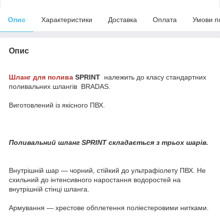
Опис
Характеристики
Доставка
Оплата
Умови п
Опис
Шланг для полива
SPRINT
належить до класу стандартних
поливальних шлангів BRADAS.
Виготовлений із якісного ПВХ.
Поливальний шланг SPRINT складається з трьох шарів.
Внутрішній шар — чорний, стійкий до ультрафіолету ПВХ. Не
схильний до інтенсивного наростання водоростей на
внутрішній стінці шланга.
Армування — хрестове обплетення поліестеровими нитками.