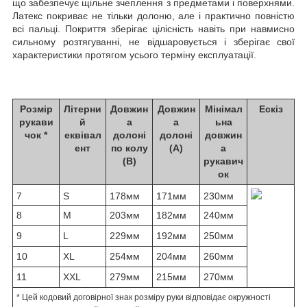
що забезпечує щільне зчеплення з предметами і поверхнями.
Латекс покриває не тільки долоню, але і практично повністю
всі пальці. Покриття зберігає цілісність навіть при навмисно
сильному розтягуванні, не відшаровується і зберігає свої
характеристики протягом усього терміну експлуатації.
Розмір
Літерни
Довжин
Довжин
Мінімал
Ескіз
рукави
й
а
а
ьна
чок *
еквівал
долоні
долоні
довжин
ент
по колу
(А)
а
(В)
рукавич
ок
7
S
178мм
171мм
230мм
8
M
203мм
182мм
240мм
9
L
229мм
192мм
250мм
10
XL
254мм
204мм
260мм
11
XXL
279мм
215мм
270мм
* Цей кодовий договірної знак розміру руки відповідає окружності