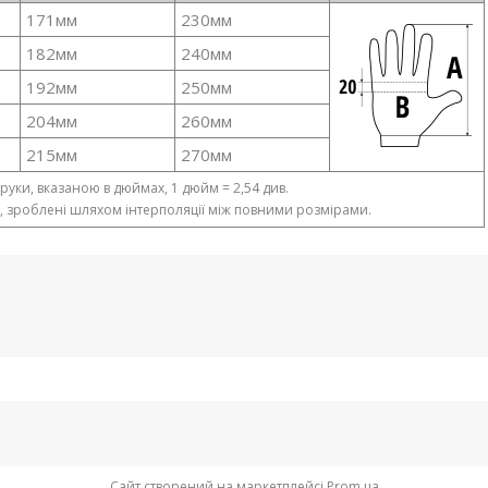
171мм
230мм
182мм
240мм
192мм
250мм
204мм
260мм
215мм
270мм
руки, вказаною в дюймах, 1 дюйм = 2,54 див.
и, зроблені шляхом інтерполяції між повними розмірами.
Сайт створений на маркетплейсі
Prom.ua