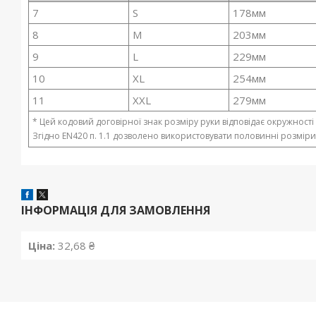
7
S
178мм
8
M
203мм
9
L
229мм
10
XL
254мм
11
XXL
279мм
* Цей кодовий договірної знак розміру руки відповідає окружності 
Згідно EN420 п. 1.1 дозволено використовувати половинні розмір
ІНФОРМАЦІЯ ДЛЯ ЗАМОВЛЕННЯ
Ціна:
32,68 ₴