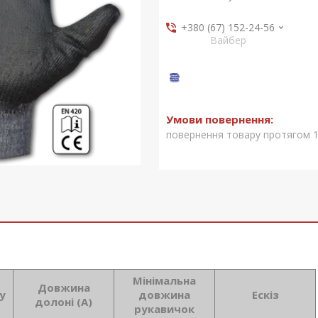
+380 (67) 152-24-56
Вайбер
повернення товару протягом 1
Мінімальна
Довжина
у
довжина
Ескіз
долоні (А)
рукавичок