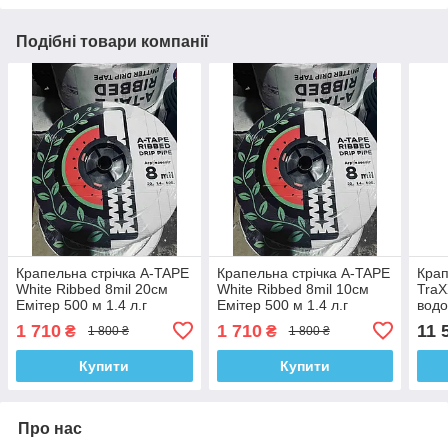
Подібні товари компанії
Крапельна стрічка A-TAPE
Крапельна стрічка A-TAPE
Крап
White Ribbed 8mil 20см
White Ribbed 8mil 10см
TraX
Емітер 500 м 1.4 л.г
Емітер 500 м 1.4 л.г
водо
год 
1 710
1 710
11 
₴
₴
1 800 ₴
1 800 ₴
Купити
Купити
Про нас