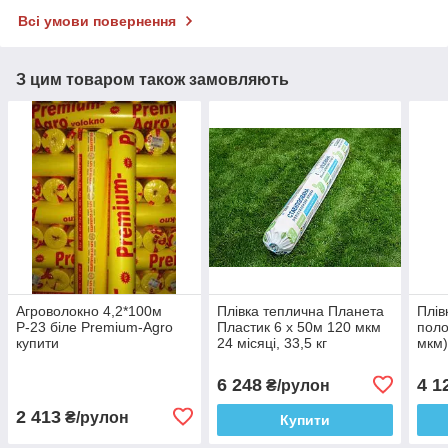
Всі умови повернення
З цим товаром також замовляють
Агроволокно 4,2*100м
Плівка теплична Планета
Плів
Р-23 біле Premium-Agro
Пластик 6 х 50м 120 мкм
поло
купити
24 місяці, 33,5 кг
мкм)
6 248
4 1
₴/рулон
2 413
₴/рулон
Купити