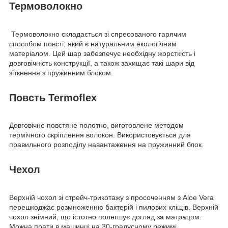
Термоволокно
Термоволокно складається зі спресованого гарячим
способом повсті, який є натуральним екологічним
матеріалом. Цей шар забезпечує необхідну жорсткість і
довговічність конструкції, а також захищає такі шари від
зіткнення з пружинним блоком.
Повсть Termoflex
Довговічне повстяне полотно, виготовлене методом
термічного скріплення волокон. Використовується для
правильного розподілу навантаження на пружинний блок.
Чехол
Верхній чохол зі стрейч-трикотажу з просоченням з Aloe Vera
перешкоджає розмноженню бактерій і пилових кліщів. Верхній
чохол знімний, що істотно полегшує догляд за матрацом.
Можна прати в машинці на 30-градусному режимі.