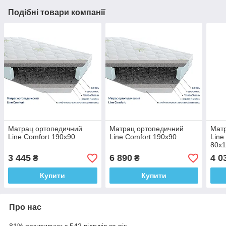
Подібні товари компанії
Матрац ортопедичний
Матрац ортопедичний
Мат
Line Comfort 190х90
Line Comfort 190х90
Line
80x1
3 445
6 890
4 0
₴
₴
Купити
Купити
Про нас