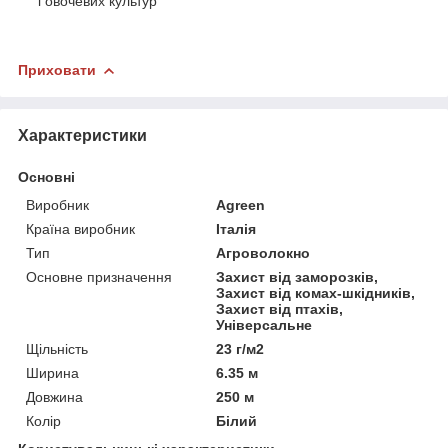
і овочевих культур
Приховати
Характеристики
Основні
Виробник
Agreen
Країна виробник
Італія
Тип
Агроволокно
Основне призначення
Захист від заморозків,
Захист від комах-шкідників,
Захист від птахів,
Універсальне
Щільність
23 г/м2
Ширина
6.35 м
Довжина
250 м
Колір
Білий