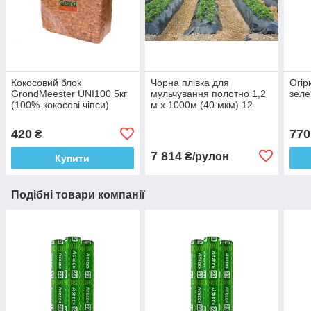
Кокосовий блок
Чорна плівка для
Огір
GrondMeester UNI100 5кг
мульчування полотно 1,2
зеле
(100%-кокосові чіпси)
м х 1000м (40 мкм) 12
місяців
420
770
₴
7 814
₴/рулон
Купити
Подібні товари компанії