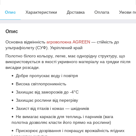
Опис
Характеристики
Доставка
Оплата
Умови п
Опис
Основна відмінність
агроволокна AGREEN
― стійкість до
ультрафіолету (СУФ). Укріплений край
Полотно білого кольору, легке, має однорідну структуру, що
використовується в якості укривного матеріалу на грядки після
висадки розсади.
Добре пропускає воду і повітря
Висока світлопроникність
Захищає від заморозків до -4°С
Захищає рослини від перегріву
Захист від птахів і комах ― шкідників
Не вимагає каркасів для теплиць і парників (вага
полотна дозволяє класти його прямо на рослини)
Прискорює дозрівання і покращує врожайність ягідних