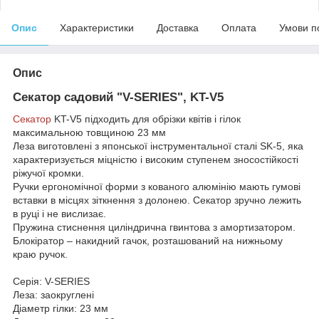
Опис
Характеристики
Доставка
Оплата
Умови п
Опис
Секатор садовий "V-SERIES", KT-V5
Секатор
KT-V5 підходить для обрізки квітів і гілок
максимальною товщиною 23 мм
Леза виготовлені з японської інструментальної сталі SK-5, яка
характеризується міцністю і високим ступенем зносостійкості
ріжучої кромки.
Ручки ергономічної форми з кованого алюмінію мають гумові
вставки в місцях зіткнення з долонею. Секатор зручно лежить
в руці і не вислизає.
Пружина стиснення циліндрична гвинтова з амортизатором.
Блокіратор – накидний гачок, розташований на нижньому
краю ручок.
Серія: V-SERIES
Леза: заокруглені
Діаметр гілки: 23 мм