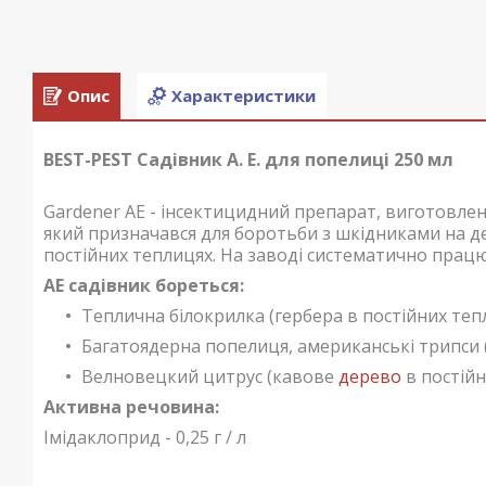
Опис
Характеристики
BEST-PEST Садівник А. Е. для попелиці 250 мл
Gardener AE - інсектицидний препарат, виготовле
який призначався для боротьби з шкідниками на 
постійних теплицях. На заводі систематично працю
AE садівник бореться:
Теплична білокрилка (гербера в постійних теп
Багатоядерна попелиця, американські трипси 
Велновецкий цитрус (кавове
дерево
в постійн
Активна речовина:
Імідаклоприд - 0,25 г / л