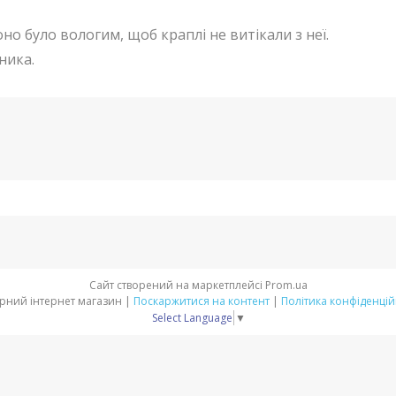
оно було вологим, щоб краплі не витікали з неї.
ника.
Сайт створений на маркетплейсі
Prom.ua
Аграрний інтернет магазин |
Поскаржитися на контент
|
Політика конфіденцій
Select Language
▼