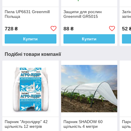
Пила UP6631 Greenmill
Защипи для рослин
Заті
Польща
Greenmill GR5015
заті
728
88
52
₴
₴
₴
Купити
Купити
Подібні товари компанії
Парник "Агролідер" 42
Парник SHADOW 60
Парн
щільність 12 метрів
щільність 4 метри
щіль