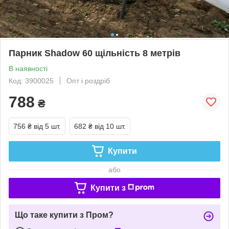
Парник Shadow 60 щільність 8 метрів
В наявності
Код: 3900025
Опт і роздріб
788
₴
756 ₴
від 5 шт.
682 ₴
від 10 шт.
Купити
або
Купити з
Що таке купити з Пром?