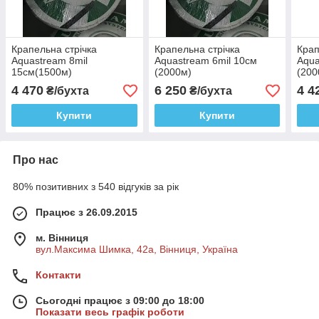
Крапельна стрічка
Крапельна стрічка
Крап
Aquastream 8mil
Aquastream 6mil 10см
Aqua
15см(1500м)
(2000м)
(200
4 470
6 250
4 4
₴/бухта
₴/бухта
Купити
Купити
Про нас
80% позитивних з 540 відгуків за рік
Працює з 26.09.2015
м. Вінниця
вул.Максима Шимка, 42а, Вінниця, Україна
Контакти
Сьогодні працює з 09:00 до 18:00
Показати весь графік роботи