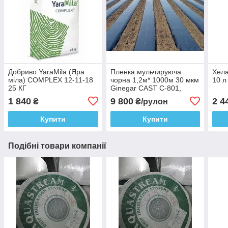
Добриво YaraMila (Яра
Пленка мульчируюча
Хела
міла) COMPLEX 12-11-18
чорна 1,2м* 1000м 30 мкм
10 л
25 КГ
Ginegar CAST C-801,
Ізраїль 5 років
1 840
9 800
2 4
₴
₴/рулон
Купити
Купити
Подібні товари компанії