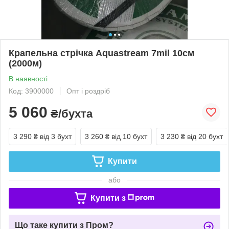
Крапельна стрічка Aquastream 7mil 10см
(2000м)
В наявності
Код: 3900000
Опт і роздріб
5 060
₴/бухта
3 290 ₴
від 3 бухт
3 260 ₴
від 10 бухт
3 230 ₴
від 20 бухт
Купити
або
Купити з
Що таке купити з Пром?