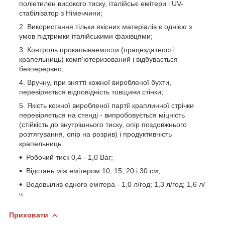
поліетилен високого тиску, італійські емітери і UV-
стабілізатор з Німеччини;
Використання тільки якісних матеріалів є однією з
умов підтримки італійськими фахівцями;
Контроль прокапываемости (працездатності
крапельниць) комп'ютеризований і відбувається
безперервно;
Вручну, при знятті кожної виробленої бухти,
перевіряється відповідність товщини стінки;
Якість кожної виробленої партії краплинної стрічки
перевіряється на стенді - випробовується міцність
(стійкість до внутрішнього тиску, опір поздовжнього
розтягування, опір на розрив) і продуктивність
крапельниць.
Робочий тиск 0,4 - 1,0 Bar;
Відстань між емітером 10, 15, 20 і 30 см;
Водовылив одного емітера - 1,0 л/год; 1,3 л/год; 1,6 л/
ч.
Приховати