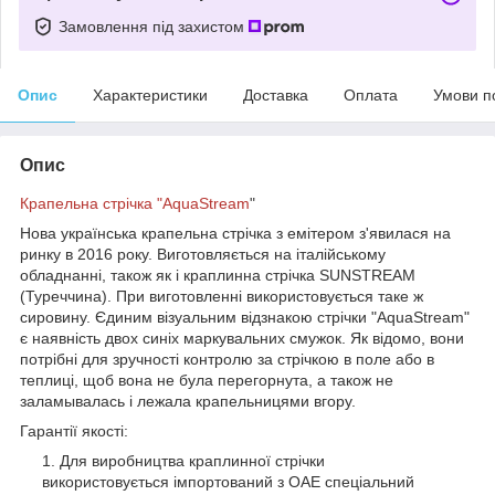
Замовлення під захистом
Опис
Характеристики
Доставка
Оплата
Умови п
Опис
Крапельна стрічка "AquaStream
"
Нова українська крапельна стрічка з емітером з'явилася на
ринку в 2016 року. Виготовляється на італійському
обладнанні, також як і краплинна стрічка SUNSTREAM
(Туреччина). При виготовленні використовується таке ж
сировину. Єдиним візуальним відзнакою стрічки "AquaStream"
є наявність двох синіх маркувальних смужок. Як відомо, вони
потрібні для зручності контролю за стрічкою в поле або в
теплиці, щоб вона не була перегорнута, а також не
заламывалась і лежала крапельницями вгору.
Гарантії якості:
Для виробництва краплинної стрічки
використовується імпортований з ОАЕ спеціальний