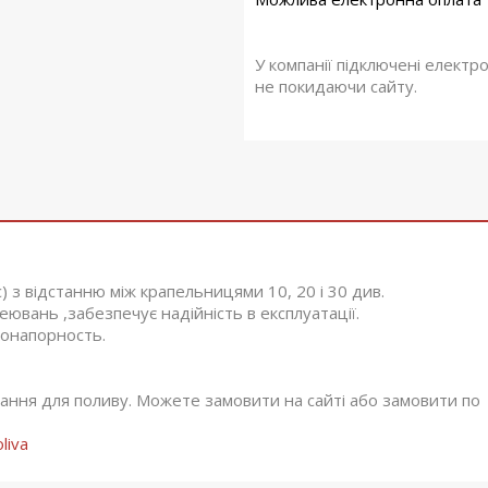
У компанії підключені електр
не покидаючи сайту.
 з відстанню між крапельницями 10, 20 і 30 див.
еювань ,забезпечує надійність в експлуатації.
зконапорность.
нання для поливу. Можете замовити на сайті або замовити по
liva