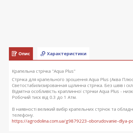
Опис
Характеристики
Крапельна стрічка "Aqua Plus"
Стрічка для крапельного зрошення Aqua Plus (Аква Плюс)
Светостабилизированная щілинна стрічка. Без швів і скл
Відмітна особливість краплинної стрічки Aqua Plus - ни
Робочий тиск від 0.3 до 1 Атм.
В наявності великий вибір крапельних стрічок та облад
телефону.
https://agrodolina.com.ua/g9879223-oborudovanie-dlya-po