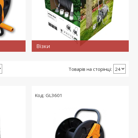
Візки
GL3601