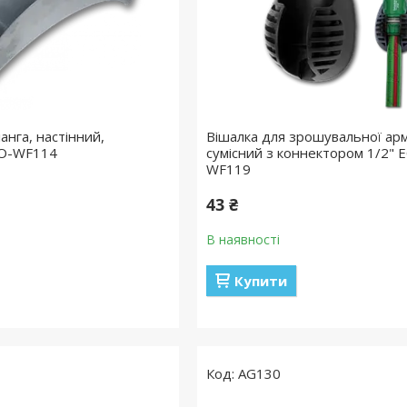
анга, настінний,
Вішалка для зрошувальної ар
CO-WF114
сумісний з коннектором 1/2" 
WF119
43 ₴
В наявності
Купити
AG130