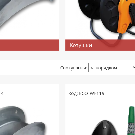
Котушки
14
ECO-WF119