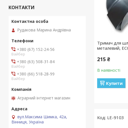
КОНТАКТИ
Рудакова Марина Андріівна
Тримач для шл
металевий, E
+380 (67) 152-24-56
Вайбер
215 ₴
+380 (63) 508-31-84
Вайбер
В наявності
+380 (66) 518-28-99
Вайбер
Купити
Аграрний інтернет магазин
вул.Максима Шимка, 42а,
LE-9103
Вінниця, Україна