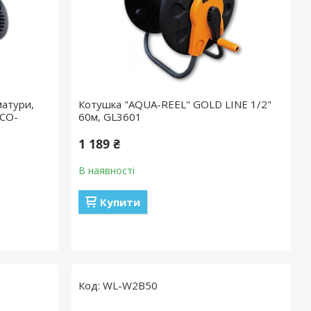
матури,
Котушка "AQUA-REEL" GOLD LINE 1/2"
ECO-
60м, GL3601
1 189 ₴
В наявності
Купити
WL-W2B50