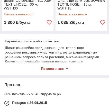
Шланг, що сочиться, SOAKER
Шланг, що сочиться, SOAKER
TEXTIL HOSE, - 30 м,
TEXTIL HOSE, - 15 м,
WSTH30
WSTH15
Немає в наявності
Немає в наявності
1 300
1 035
₴/бухта
₴/бухта
Переваги сочиться або «потіють» :
Шланг сочащийся предназначен для капельного
орошения некрупных участков и является рациональным
решением вопроса полива растений, высаженных рядами.
Кроме того сочащийся шланги рекомендуют для
поливов культуры, которая не любит попадания воды на
Показати все
листья. Устойчивы к механическому повреждению в
процессе работы. Не подвержен деформации, растяжению и
возникновению разрывов при давлении до 3 атмосфер. Не
Про нас
содержит в своем составе вредных для здоровья человека и
окружающей среды примесей. Використовуються ці шланги
80% позитивних з 540 відгуків за рік
для крапельного зрошення густо посаджених рослин,
наприклад полуниці або овочевої розсади, на відкритому
Працює з 26.09.2015
грунті і в парниках. Для поливів декоративних рослин, кущів і
квітника у ландшафтних дизайнах.