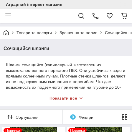
Аграрний інтернет магазин
Товари та послуги
Зрошення та полив
Сочащийся ш
Сочащийся шланги
Шланги сочащийся (капиллярный изготовлен из
высококачественного пористого ПВХ. Они устойчивы к воде и
прямым солнечным лучам. Плотные стенки шлангов делают
их не подверженным сминанию и перегибам. Что дает
возможность их подземного применения на глубине до 10-
25 см, при этом экономия расхода воды составляет до 80%
Показати все
за счет отсутствия её испарения с поверхности земли,
что характерно для обычных способов орошения. При
наземном орошении расход снижается до 50%
благодаря использования капельных, а не
Сортування
0
Фільтри
струйных методов полива. Чим більше тиск, тим більше
витрата води : в межах від 1 до 20 літрів на годину на
Новинка
Новинка