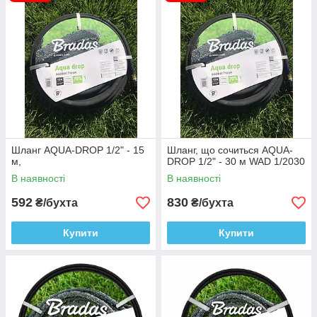
погонний метр . Працюють шланги навіть при відсутності
централізованого водопостачання з ємності на висоті від 1,5
метрів.
Шланг AQUA-DROP 1/2" - 15
Шланг, що сочиться AQUA-
м,
DROP 1/2" - 30 м WAD 1/2030
В наявності
В наявності
592
830
₴/бухта
₴/бухта
Купити
Купити