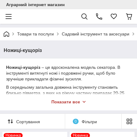
Аграрний інтернет магазин
Товари та послуги
Садовий інструмент та аксесуари
Ножиці-кущоріз
Ножиці-кущоріз
– це вдосконалена модель секатора. В
інструменті витягнуті ножі і подовжені ручки, щоб було
зручніше прикладати фізичні зусилля.
В середньому загальна довжина інструменту становить
близько півметра, з яких на ріжучу частину припадає 20-25
см. Таким кущорізом зручно працювати на огорожах малої
Показати все
висоти і з тонкими гілками, адже зрізка відбувається за
рахунок фізичних зусиль садівника. Якщо на ділянці живопліт
тільки одна або кілька, але невеликих за обсягом, то таких
Сортування
0
Фільтри
ручних ножиць цілком достатньо для підтримки кущів в
належному вигляді. Але на товсті гілки, довгі або висотні
огорожі цей інструмент не годиться. Руки почнуть
Новинка
Новинка