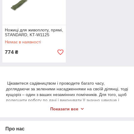
Ножиці для живоплоту, прямі,
STANDARD, KT-W1125
Немає в наявності
774
₴
Цікавитеся садівництвом і проводите багато часу,
доглядаючи за зеленими насадженнями на своїй ділянці, тоді
кущоріз – один з ваших незамінних помічників. Для того, щоб
полегшити роботу по дачі і виконувати її значно швидше і
продуктивніше, вам досить купити кущоріз в нашому
Показати все
інтернет-магазині «AgroDolina».
Для чого потрібен кущоріз
Про нас
С помощью этого садового инструмента у вас легко