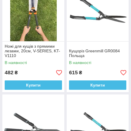
Ножі для кущів з прямими
лезами, 20см, V-SERIES, KT-
Кущоріз Greenmill GR0084
V1110
Польща
В наявності
В наявності
482
615
₴
₴
Купити
Купити