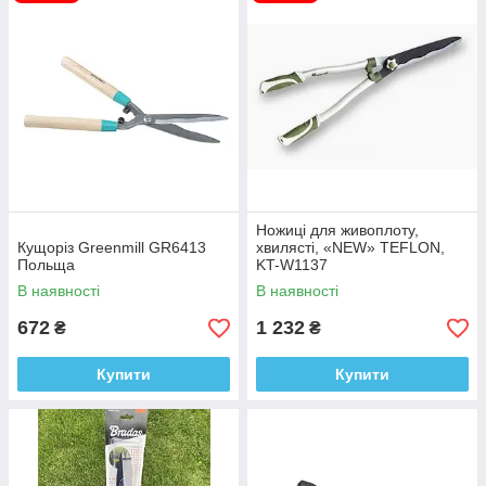
втомлюватися при стрижці, так і працювати на витягнутих
руках, застосовуючи зусилля, не дуже зручно. Краще всього
показують себе в роботі моделі, у яких ручки посилені
гумовими накладками. Руки не ковзають при роботі, і якість
стрижки виходить більш високим
Ножиці для живоплоту,
Кущоріз Greenmill GR6413
хвилясті, «NEW» TEFLON,
Польща
KT-W1137
В наявності
В наявності
672
1 232
₴
₴
Купити
Купити