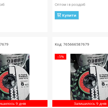
ріб
Оптом і в роздріб
Купити
7679
765666587679
–5%
ишилось 9 днів
Залишилось 9 днів