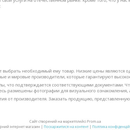
 свои услуги на отечественном рынке. Кроме того, что у н
:
 выбрать необходимый ему товар. Низкие цены являются од
ые и мировые производители, которые гарантируют высокое
алы, что подтверждается соответствующими документами. 
десь размешены фотографии для визуального ознакомления, а
тия от производителя. Заказать продукцию, представленную 
Сайт створений на маркетплейсі
Prom.ua
Аграрний інтернет магазин |
Поскаржитися на контент
|
Політика конфіденцій