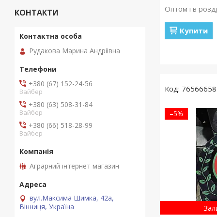
Оптом і в розд
КОНТАКТИ
Купити
Рудакова Марина Андріівна
+380 (67) 152-24-56
76566658
Вайбер
+380 (63) 508-31-84
Вайбер
–5%
+380 (66) 518-28-99
Вайбер
Аграрний інтернет магазин
вул.Максима Шимка, 42а,
Вінниця, Україна
Зал