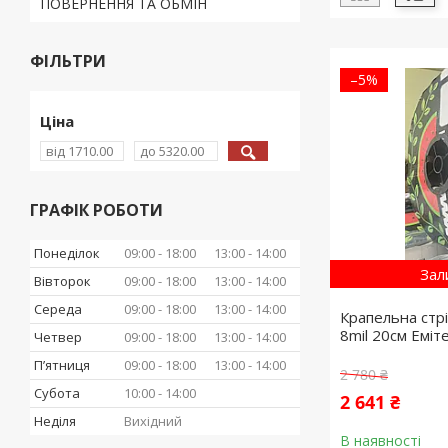
ПОВЕРНЕННЯ ТА ОБМІН
ФІЛЬТРИ
–5%
Ціна
ГРАФІК РОБОТИ
Понеділок
09:00
18:00
13:00
14:00
Зал
Вівторок
09:00
18:00
13:00
14:00
Середа
09:00
18:00
13:00
14:00
Крапельна стр
8mil 20см Еміте
Четвер
09:00
18:00
13:00
14:00
Пʼятниця
09:00
18:00
13:00
14:00
2 780 ₴
Субота
10:00
14:00
2 641 ₴
Неділя
Вихідний
В наявності