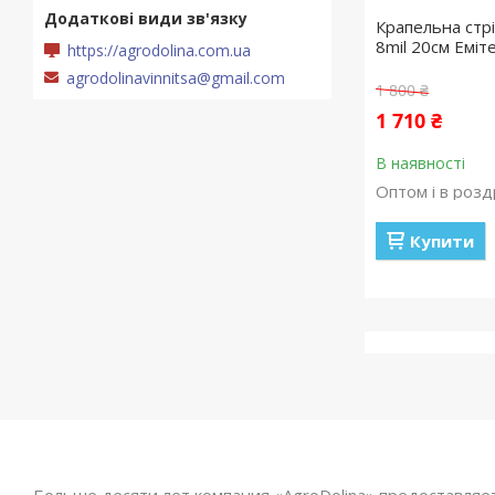
Крапельна стр
8mil 20см Еміте
https://agrodolina.com.ua
agrodolinavinnitsa@gmail.com
1 800 ₴
1 710 ₴
В наявності
Оптом і в розд
Купити