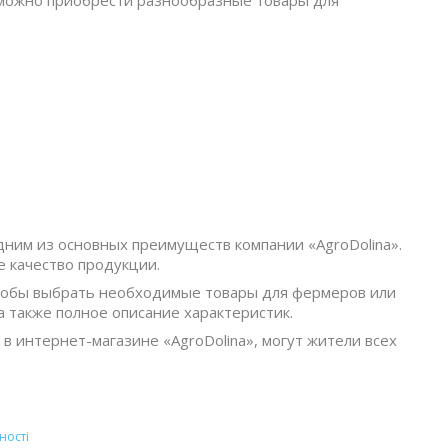
ас можно приобрести разнообразные товары для
ним из основных преимуществ компании «AgroDolina».
 качество продукции.
Чтобы выбрать необходимые товары для фермеров или
 также полное описание характеристик.
в интернет-магазине «AgroDolina», могут жители всех
ності