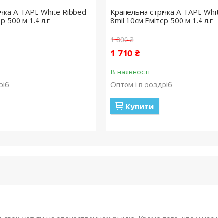
ічка A-TAPE White Ribbed
Крапельна стрічка A-TAPE Whi
р 500 м 1.4 л.г
8mil 10см Емітер 500 м 1.4 л.г
1 800 ₴
1 710 ₴
В наявності
ріб
Оптом і в роздріб
Купити