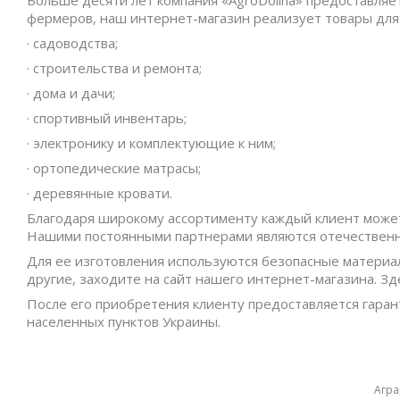
Больше десяти лет компания «AgroDolina» предоставляет
фермеров, наш интернет-магазин реализует товары для
· садоводства;
· строительства и ремонта;
· дома и дачи;
· спортивный инвентарь;
· электронику и комплектующие к ним;
· ортопедические матрасы;
· деревянные кровати.
Благодаря широкому ассортименту каждый клиент может
Нашими постоянными партнерами являются отечественн
Для ее изготовления используются безопасные матери
другие, заходите на сайт нашего интернет-магазина. З
После его приобретения клиенту предоставляется гаран
населенных пунктов Украины.