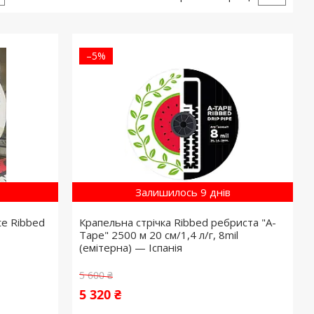
–5%
Залишилось 9 днів
te Ribbed
Крапельна стрічка Ribbed ребриста "A-
Tape" 2500 м 20 см/1,4 л/г, 8mil
(емітерна) — Іспанія
5 600 ₴
5 320 ₴