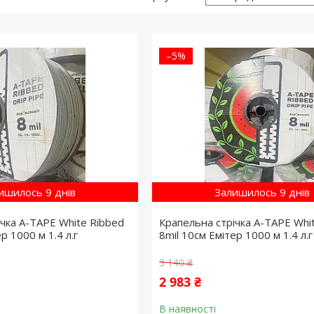
–5%
ишилось 9 днів
Залишилось 9 днів
ічка A-TAPE White Ribbed
Крапельна стрічка A-TAPE Whi
р 1000 м 1.4 л.г
8mil 10см Емітер 1000 м 1.4 л.г
3 140 ₴
2 983 ₴
В наявності